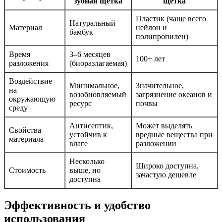
зубная щетка
щетка
Пластик (чаще всего
Натуральный
Материал
нейлон и
бамбук
полипропилен)
Время
3–6 месяцев
100+ лет
разложения
(биоразлагаемая)
Воздействие
Минимальное,
Значительное,
на
возобновляемый
загрязнение океанов и
окружающую
ресурс
почвы
среду
Антисептик,
Может выделять
Свойства
устойчив к
вредные вещества при
материала
влаге
разложении
Несколько
Широко доступна,
Стоимость
выше, но
зачастую дешевле
доступна
Эффективность и удобство
использования