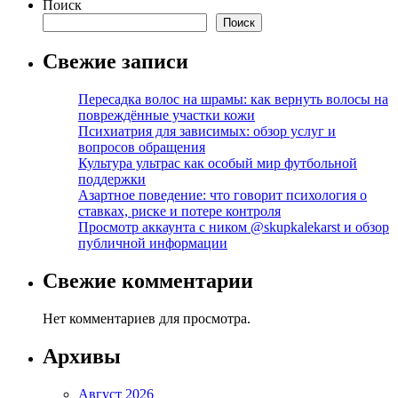
записей
Поиск
Поиск
Свежие записи
Пересадка волос на шрамы: как вернуть волосы на
повреждённые участки кожи
Психиатрия для зависимых: обзор услуг и
вопросов обращения
Культура ультрас как особый мир футбольной
поддержки
Азартное поведение: что говорит психология о
ставках, риске и потере контроля
Просмотр аккаунта с ником @skupkalekarst и обзор
публичной информации
Свежие комментарии
Нет комментариев для просмотра.
Архивы
Август 2026