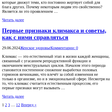
которые движут теми, кто постоянно жертвует собой для
блага других. Почему некоторым людям это свойственно?
Является ли это проявлением …
Читать далее
Первые признаки климакса и советы,
как с ними справляться
29.06.2024
Женское здоровье
Комментарии: 0
Климакс — это естественный этап в жизни каждой женщины,
связанный с угасанием репродуктивной функции и
окончанием менструальных циклов. Началом этого периода
становится постепенное снижение выработки половых
гормонов яичниками, что влечёт за собой изменения не
только в организме, но и в эмоциональной сфере. Несмотря на
то, что климакс считается естественным процессом, его
первые признаки могут вызывать …
Читать далее
Пагинация
1
2
3
…
12
Вперед »