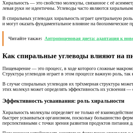
Хиральность — это свойство молекулы, связанное с её асиммет
левая руки не идентичны. Углеводы часто являются хиральным
В спиральных углеводах хиральность играет центральную рол
и могут оказать фундаментальное влияние на биохимические пр
Читайте также:
Антропоценовая диета: адаптация к но
Как спиральные углеводы влияют на п
Пищеварение — это процесс, в ходе которого сложные макромо
Структура углеводов играет в этом процессе важную роль, та
В случае спиральных углеводов их трёхмерная структура может
этих молекул может определять эффективность их усвоения —
Эффективность усваивания: роль хиральности
Хиральность молекулы определяет не только её взаимодействи
быстрее усваиваться организмом, поскольку большинство ферм
перспективными с точки зрения развития продуктов питания 