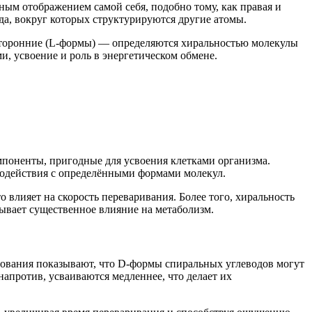
ьным отображением самой себя, подобно тому, как правая и
а, вокруг которых структурируются другие атомы.
сторонние (L-формы) — определяются хиральностью молекулы
, усвоение и роль в энергетическом обмене.
мпоненты, пригодные для усвоения клетками организма.
имодействия с определёнными формами молекул.
 влияет на скорость переваривания. Более того, хиральность
ывает существенное влияние на метаболизм.
едования показывают, что D-формы спиральных углеводов могут
апротив, усваиваются медленнее, что делает их