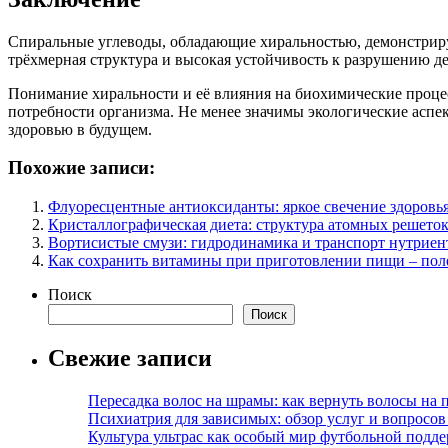
Спиральные углеводы, обладающие хиральностью, демонстриру
трёхмерная структура и высокая устойчивость к разрушению д
Понимание хиральности и её влияния на биохимические проце
потребности организма. Не менее значимы экологические аспе
здоровью в будущем.
Похожие записи:
Флуоресцентные антиоксиданты: яркое свечение здоровь
Кристаллографическая диета: структура атомных решето
Вортисистые смузи: гидродинамика и транспорт нутриен
Как сохранить витамины при приготовлении пищи – пол
Поиск
Поиск
Свежие записи
Пересадка волос на шрамы: как вернуть волосы на
Психиатрия для зависимых: обзор услуг и вопросо
Культура ультрас как особый мир футбольной подд