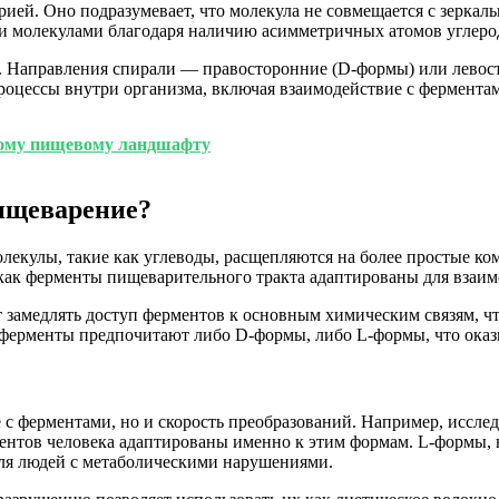
рией. Оно подразумевает, что молекула не совмещается с зеркал
и молекулами благодаря наличию асимметричных атомов углерод
ь. Направления спирали — правосторонние (D-формы) или лево
оцессы внутри организма, включая взаимодействие с ферментами
вому пищевому ландшафту
ищеварение?
лекулы, такие как углеводы, расщепляются на более простые ко
к как ферменты пищеварительного тракта адаптированы для вза
 замедлять доступ ферментов к основным химическим связям, что
 ферменты предпочитают либо D-формы, либо L-формы, что оказ
е с ферментами, но и скорость преобразований. Например, иссл
ентов человека адаптированы именно к этим формам. L-формы, н
для людей с метаболическими нарушениями.