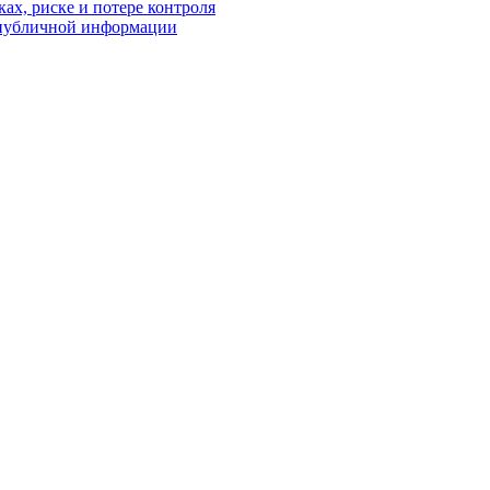
ках, риске и потере контроля
р публичной информации