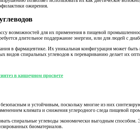
разрушению позволяет использовать их как диетическое волокно
рофилактики ожирения.
углеводов
массу возможностей для их применения в пищевой промышленно
ребуется длительное поддержание энергии, или для людей с диа
ания в фармацевтике. Их уникальная конфигурация может быть 
ых видов спиральных углеводов к перевариванию делает их опт
интез в кишечном просвете
безопасным и устойчивым, поскольку многие из них синтезирую
 изменением климата и снижения углеродного следа пищевой пр
овать спиральные углеводы экономически выгодным способом. Э
лизированных биоматериалов.