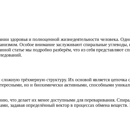
нии здоровья и полноценной жизнедеятельности человека. Одно
рганизмом. Особое внимание заслуживают спиральные углеводы, 
нной статье мы подробно разберём, что из себя представляют сп
следований.
сложную трёхмерную структуру. Их основой является цепочка са
нтересными, но и биохимически активными, способными уникаль
ию, что делает их менее доступными для переваривания. Спира
ми, задавая определённый вектор в процессах обмена веществ.