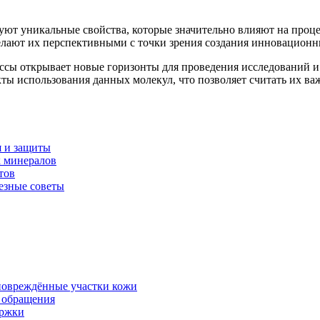
ют уникальные свойства, которые значительно влияют на проце
елают их перспективными с точки зрения создания инновационн
ссы открывает новые горизонты для проведения исследований и
кты использования данных молекул, что позволяет считать их в
я и защиты
к минералов
тов
езные советы
 повреждённые участки кожи
в обращения
ержки