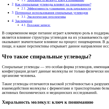
Хиральность молекул: ключ к пониманию
Как спиральные углеводы влияют на пищеварение?
Эффективность усваивания: роль хиральности
Потенциал использования спиральных углеводов
Экологические перспективы
Заключение
Похожие записи:
В современном мире питание играет ключевую роль в поддержа
является влияние структуры углеводов на их усваиваемость о
оказывают значительное влияние на процесс пищеварения. В да
пищи, и какие перспективы открывает данное направление ис
Что такое спиральные углеводы?
Спиральные углеводы — это особая форма углеводов, имеющая 
конфигурация делает данные молекулы не только физически и
организме человека.
Такие углеводы отличаются высокой устойчивостью к разрушен
взаимодействия молекулы с ферментами и транспортными белка
активных биохимических и медицинских исследований.
Хиральность молекул: ключ к пониманию