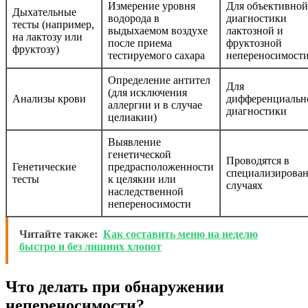
Измерение уровня
Для объективной
Дыхательные
водорода в
диагностики
тесты (например,
выдыхаемом воздухе
лактозной и
на лактозу или
после приема
фруктозной
фруктозу)
тестируемого сахара
непереносимост
Определение антител
Для
(для исключения
Анализы крови
дифференциальн
аллергии и в случае
диагностики
целиакии)
Выявление
генетической
Проводятся в
Генетические
предрасположенности
специализирова
тесты
к целякии или
случаях
наследственной
непереносимости
Читайте также:
Как составить меню на неделю
быстро и без лишних хлопот
Что делать при обнаружении
непереносимости?