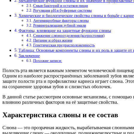
Механические функции слюны и их значение в профилактике 
Смыв бактерий и остатков пищи
Регуляция pH и буферные системы
Химические и биологические свойства слюны в борьбе с кари
Антимикробные факторы слюны
Реминерализация зубной эмали
Факторы, влияющие на защитные функции слюны
Снижение слюноотделения (ксеростомия)
Питание и образ жизни
Генетическая предрасположенность
Таблица: Основные компоненты слюны и их роль в защите от 
Заключение
Похожие записи:
Полость рта является важным элементом человеческой пищева
Одним из наиболее распространённых заболеваний зубов являе
защите полости рта и профилактике кариеса играет слюна. Это
на сохранение здоровья зубов и слизистых оболочек.
В данной статье рассмотрим основные механизмы, с помощью к
влиянию различных факторов на её защитные свойства.
Характеристика слюны и ее состав
Слюна — это прозрачная жидкость, вырабатываемая слюнными ж
выделяющие слюну — околоушные, поднижнечелюстные и подъя