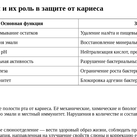
 их роль в защите от кариеса
Основная функция
З
смывание остатков
Удаление налёта и пищевы
ия эмали
Восстановление минеральн
 pH
Нейтрализация кислот, п
ьная активность
Разрушение бактериальны
леза
Ограничение роста бактер
нитет
Блокировка адгезии бакте
полости рта от кариеса. Её механические, химические и биоло
 эмали и местный иммунитет. Нарушения в количестве и соста
е слюноотделение — вести здоровый образ жизни, соблюдать пр
рапия, направленная на улучшение свойств слюны и коррекцию е