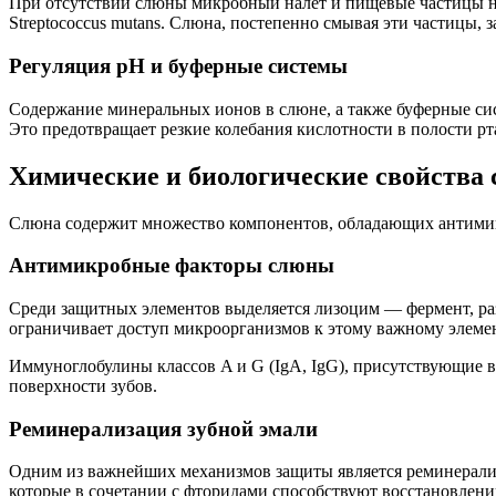
При отсутствии слюны микробный налёт и пищевые частицы на
Streptococcus mutans. Слюна, постепенно смывая эти частицы, 
Регуляция pH и буферные системы
Содержание минеральных ионов в слюне, а также буферные сис
Это предотвращает резкие колебания кислотности в полости р
Химические и биологические свойства 
Слюна содержит множество компонентов, обладающих антимик
Антимикробные факторы слюны
Среди защитных элементов выделяется лизоцим — фермент, ра
ограничивает доступ микроорганизмов к этому важному элемен
Иммуноглобулины классов A и G (IgA, IgG), присутствующие 
поверхности зубов.
Реминерализация зубной эмали
Одним из важнейших механизмов защиты является реминерализ
которые в сочетании с фторидами способствуют восстановлени