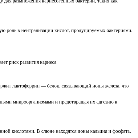
у для размножения кариесогенных бактерий, таких как
ую роль в нейтрализации кислот, продуцируемых бактериями.
ет риск развития кариеса.
ержит лактоферрин — белок, связывающий ионы железа, что
енными микроорганизмами и предотвращая их адгезию к
ной кислотами. В слюне находятся ионы кальция и фосфата,