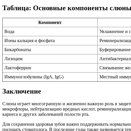
Таблица: Основные компоненты слюны и
Компонент
Вода
Увлажнение и 
Ионы кальция и фосфата
Реминерализац
Бикарбонаты
Буферирование
Лизоцим
Антибактериал
Лактоферрин
Связывание же
Иммуноглобулины (IgA, IgG)
Местный имму
Заключение
Слюна играет многогранную и жизненно важную роль в защите 
микрофлоры, нейтрализацию вредных кислот, реминерализацию
кариеса и других заболеваний полости рта.
Для сохранения здоровья зубов важно поддерживать нормально
посещать стоматолога. В последние годы также развивается те