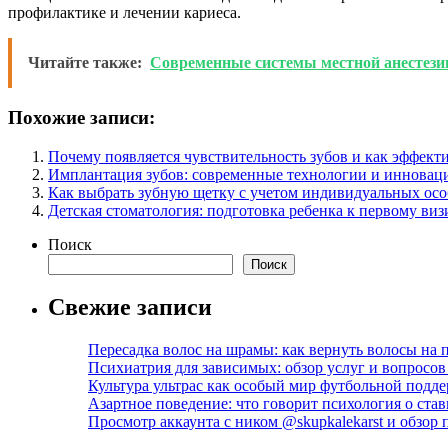
профилактике и лечении кариеса.
Читайте также:
Современные системы местной анестези
Похожие записи:
Почему появляется чувствительность зубов и как эффекти
Имплантация зубов: современные технологии и иннова
Как выбрать зубную щетку с учетом индивидуальных осо
Детская стоматология: подготовка ребенка к первому виз
Поиск
Поиск
Свежие записи
Пересадка волос на шрамы: как вернуть волосы на
Психиатрия для зависимых: обзор услуг и вопросо
Культура ультрас как особый мир футбольной подд
Азартное поведение: что говорит психология о став
Просмотр аккаунта с ником @skupkalekarst и обзо