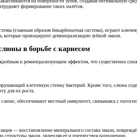
капливаются на поверхности зубов, создавая оптимальную сред
затрудняет формирование таких налётов.
темы (главным образом бикарбонатная система), играют ключев
та, которые провоцируют деминерализацию зубной эмали.
слюны в борьбе с кариесом
робным и реминерализующим эффектом, что существенно снижа
зрушающий клеточную стенку бактерий. Кроме того, слюна сод
ту для их роста.
в слюне, обеспечивают местный иммунитет, связываясь с патог
ация — восстановление минерального состава эмали, повреждён
ю структуры эмали, укрепляя её и препятствуя разрушению.