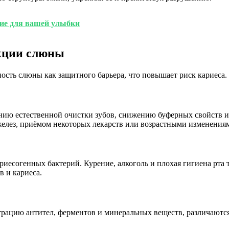
ие для вашей улыбки
кции слюны
сть слюны как защитного барьера, что повышает риск кариеса.
шению естественной очистки зубов, снижению буферных свойств
елез, приёмом некоторых лекарств или возрастными изменения
ариесогенных бактерий. Курение, алкоголь и плохая гигиена рт
 и кариеса.
ацию антител, ферментов и минеральных веществ, различаются 