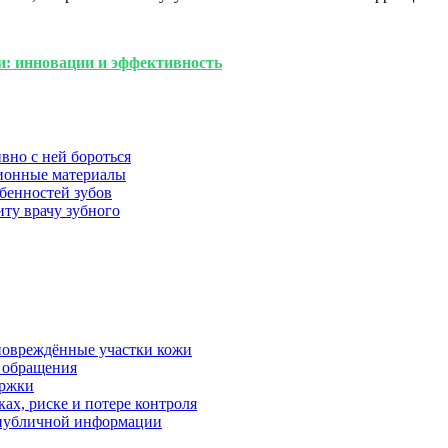
и: инновации и эффективность
вно с ней бороться
ционные материалы
бенностей зубов
иту врачу зубного
 повреждённые участки кожи
в обращения
ержки
ках, риске и потере контроля
р публичной информации