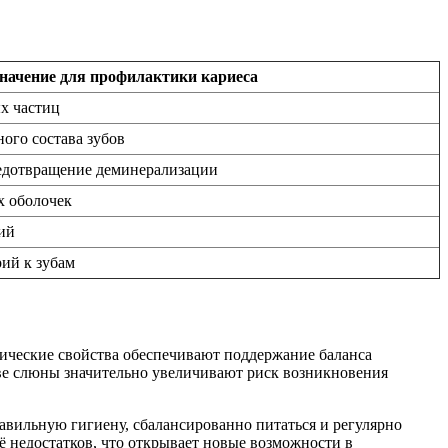
начение для профилактики кариеса
х частиц
ого состава зубов
редотвращение деминерализации
х оболочек
ий
рий к зубам
гические свойства обеспечивают поддержание баланса
ве слюны значительно увеличивают риск возникновения
авильную гигиену, сбалансированно питаться и регулярно
ё недостатков, что открывает новые возможности в