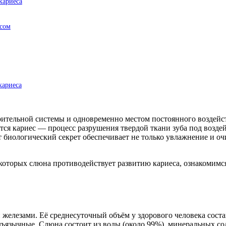
кариеса
есом
кариеса
рительной системы и одновременно местом постоянного воздейс
тся кариес — процесс разрушения твердой ткани зуба под возд
т биологический секрет обеспечивает не только увлажнение и о
оторых слюна противодействует развитию кариеса, ознакомимся
елезами. Её среднесуточный объём у здорового человека соста
зычные. Слюна состоит из воды (около 99%), минеральных сол