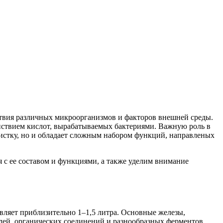
твия различных микроорганизмов и факторов внешней среды.
ействием кислот, вырабатываемых бактериями. Важную роль в
чистку, но и обладает сложным набором функций, направленых
 с ее составом и функциями, а также уделим внимание
вляет приблизительно 1–1,5 литра. Основные железы,
ей, органических соединений и разнообразных ферментов.