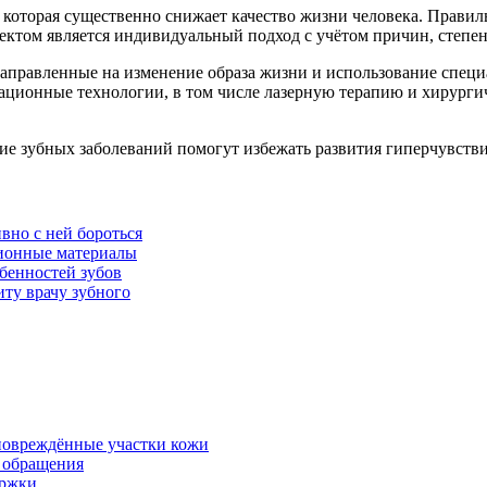
, которая существенно снижает качество жизни человека. Прави
ектом является индивидуальный подход с учётом причин, степе
правленные на изменение образа жизни и использование специа
ационные технологии, в том числе лазерную терапию и хирурги
е зубных заболеваний помогут избежать развития гиперчувствит
вно с ней бороться
ционные материалы
бенностей зубов
иту врачу зубного
 повреждённые участки кожи
в обращения
ержки