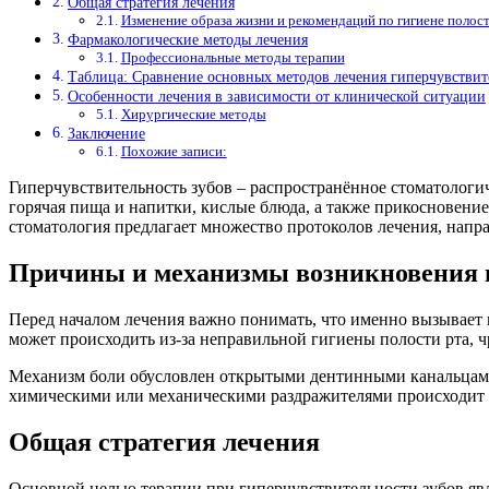
Общая стратегия лечения
Изменение образа жизни и рекомендаций по гигиене полост
Фармакологические методы лечения
Профессиональные методы терапии
Таблица: Сравнение основных методов лечения гиперчувствит
Особенности лечения в зависимости от клинической ситуации
Хирургические методы
Заключение
Похожие записи:
Гиперчувствительность зубов – распространённое стоматологич
горячая пища и напитки, кислые блюда, а также прикосновени
стоматология предлагает множество протоколов лечения, напр
Причины и механизмы возникновения г
Перед началом лечения важно понимать, что именно вызывает 
может происходить из-за неправильной гигиены полости рта, чр
Механизм боли обусловлен открытыми дентинными канальцами,
химическими или механическими раздражителями происходит д
Общая стратегия лечения
Основной целью терапии при гиперчувствительности зубов явл