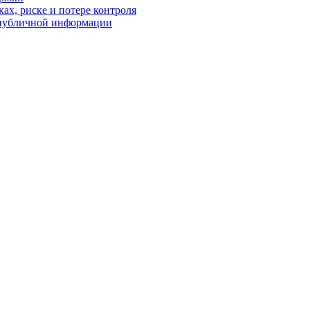
ках, риске и потере контроля
р публичной информации