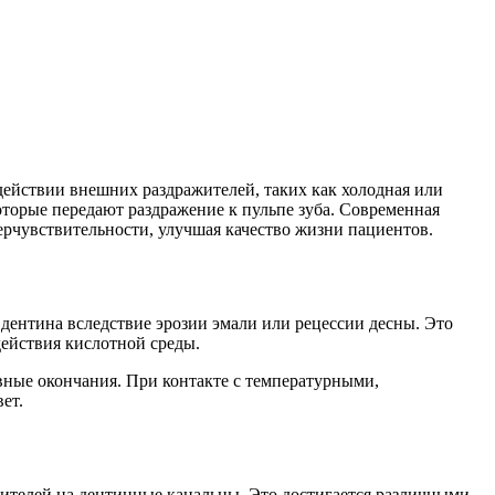
здействии внешних раздражителей, таких как холодная или
оторые передают раздражение к пульпе зуба. Современная
рчувствительности, улучшая качество жизни пациентов.
дентина вследствие эрозии эмали или рецессии десны. Это
действия кислотной среды.
ные окончания. При контакте с температурными,
ет.
жителей на дентинные канальцы. Это достигается различными