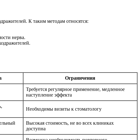
дражителей. К таким методам относятся:
ости нерва.
аздражителей.
а
Ограничения
Требуется регулярное применение, медленное
наступление эффекта
,
Необходимы визиты к стоматологу
тельный
Высокая стоимость, не во всех клиниках
доступна
Возможна необходимость повторного