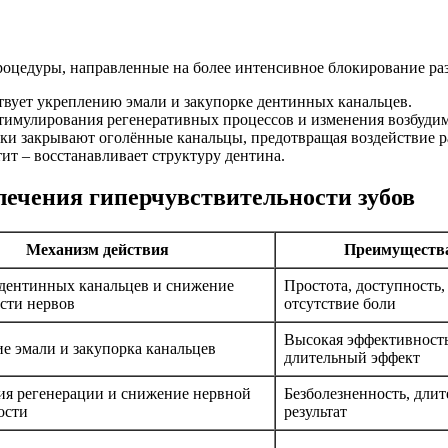
процедуры, направленные на более интенсивное блокирование раз
вует укреплению эмали и закупорке дентинных канальцев.
 стимулирования регенеративных процессов и изменения возбудим
ски закрывают оголённые канальцы, предотвращая воздействие р
т – восстанавливает структуру дентина.
лечения гиперчувствительности зубов
Механизм действия
Преимуществ
дентинных канальцев и снижение
Простота, доступность,
сти нервов
отсутствие боли
Высокая эффективность
е эмали и закупорка канальцев
длительный эффект
я регенерации и снижение нервной
Безболезненность, дли
ости
результат