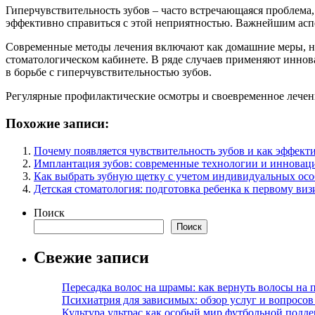
Гиперчувствительность зубов – часто встречающаяся проблема
эффективно справиться с этой неприятностью. Важнейшим асп
Современные методы лечения включают как домашние меры, на
стоматологическом кабинете. В ряде случаев применяют иннов
в борьбе с гиперчувствительностью зубов.
Регулярные профилактические осмотры и своевременное лечени
Похожие записи:
Почему появляется чувствительность зубов и как эффекти
Имплантация зубов: современные технологии и иннова
Как выбрать зубную щетку с учетом индивидуальных осо
Детская стоматология: подготовка ребенка к первому виз
Поиск
Поиск
Свежие записи
Пересадка волос на шрамы: как вернуть волосы на
Психиатрия для зависимых: обзор услуг и вопросо
Культура ультрас как особый мир футбольной подд