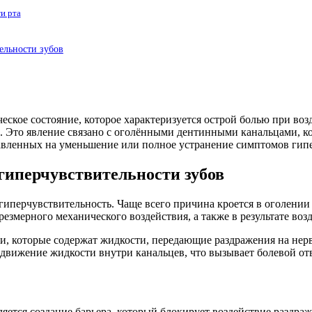
и рта
ельности зубов
еское состояние, которое характеризуется острой болью при во
е. Это явление связано с оголёнными дентинными канальцами, к
авленных на уменьшение или полное устранение симптомов гипе
иперчувствительности зубов
гиперчувствительность. Чаще всего причина кроется в оголении 
езмерного механического воздействия, а также в результате воз
 которые содержат жидкости, передающие раздражения на нерв
вижение жидкости внутри канальцев, что вызывает болевой отв
яется создание барьера, который блокирует воздействие раздра