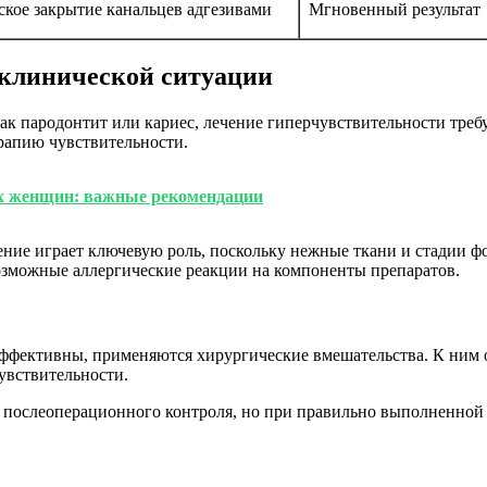
кое закрытие канальцев адгезивами
Мгновенный результат
 клинической ситуации
к пародонтит или кариес, лечение гиперчувствительности требу
рапию чувствительности.
ых женщин: важные рекомендации
чение играет ключевую роль, поскольку нежные ткани и стадии 
озможные аллергические реакции на компоненты препаратов.
эффективны, применяются хирургические вмешательства. К ним 
увствительности.
послеоперационного контроля, но при правильно выполненной 