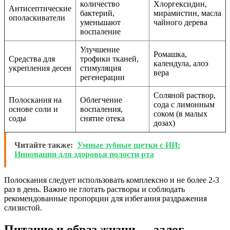
количество
Хлоргексидин,
Антисептические
бактерий,
мирамистин, масла
ополаскиватели
уменьшают
чайного дерева
воспаление
Улучшение
Ромашка,
Средства для
трофики тканей,
календула, алоэ
укрепления десен
стимуляция
вера
регенерации
Соляной раствор,
Полоскания на
Облегчение
сода с лимонным
основе соли и
воспаления,
соком (в малых
соды
снятие отека
дозах)
Читайте также:
Умные зубные щетки с ИИ:
Инновации для здоровья полости рта
Полоскания следует использовать комплексно и не более 2-3
раз в день. Важно не глотать растворы и соблюдать
рекомендованные пропорции для избегания раздражения
слизистой.
Питание и образ жизни — залог