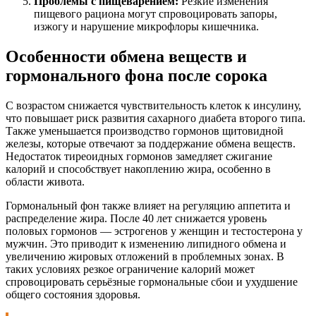
Проблемы с пищеварением:
Резкие изменения
пищевого рациона могут спровоцировать запоры,
изжогу и нарушение микрофлоры кишечника.
Особенности обмена веществ и
гормонального фона после сорока
С возрастом снижается чувствительность клеток к инсулину,
что повышает риск развития сахарного диабета второго типа.
Также уменьшается производство гормонов щитовидной
железы, которые отвечают за поддержание обмена веществ.
Недостаток тиреоидных гормонов замедляет сжигание
калорий и способствует накоплению жира, особенно в
области живота.
Гормональный фон также влияет на регуляцию аппетита и
распределение жира. После 40 лет снижается уровень
половых гормонов — эстрогенов у женщин и тестостерона у
мужчин. Это приводит к изменению липидного обмена и
увеличению жировых отложений в проблемных зонах. В
таких условиях резкое ограничение калорий может
спровоцировать серьёзные гормональные сбои и ухудшение
общего состояния здоровья.