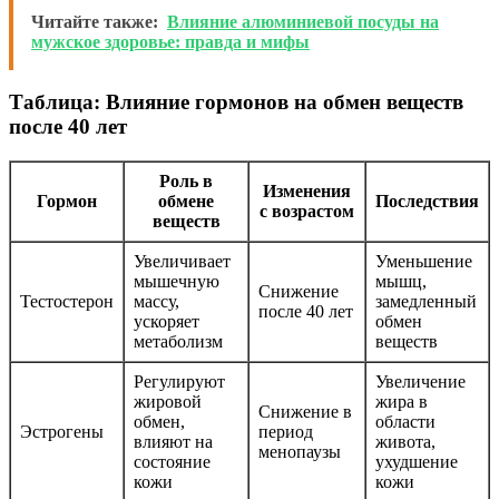
Читайте также:
Влияние алюминиевой посуды на
мужское здоровье: правда и мифы
Таблица: Влияние гормонов на обмен веществ
после 40 лет
Роль в
Изменения
Гормон
обмене
Последствия
с возрастом
веществ
Увеличивает
Уменьшение
мышечную
мышц,
Снижение
Тестостерон
массу,
замедленный
после 40 лет
ускоряет
обмен
метаболизм
веществ
Регулируют
Увеличение
жировой
жира в
Снижение в
обмен,
области
Эстрогены
период
влияют на
живота,
менопаузы
состояние
ухудшение
кожи
кожи