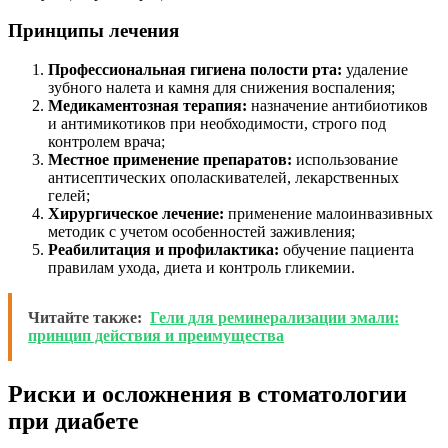
Принципы лечения
Профессиональная гигиена полости рта:
удаление
зубного налета и камня для снижения воспаления;
Медикаментозная терапия:
назначение антибиотиков
и антимикотиков при необходимости, строго под
контролем врача;
Местное применение препаратов:
использование
антисептических ополаскивателей, лекарственных
гелей;
Хирургическое лечение:
применение малоинвазивных
методик с учетом особенностей заживления;
Реабилитация и профилактика:
обучение пациента
правилам ухода, диета и контроль гликемии.
Читайте также:
Гели для реминерализации эмали:
принцип действия и преимущества
Риски и осложнения в стоматологии
при диабете