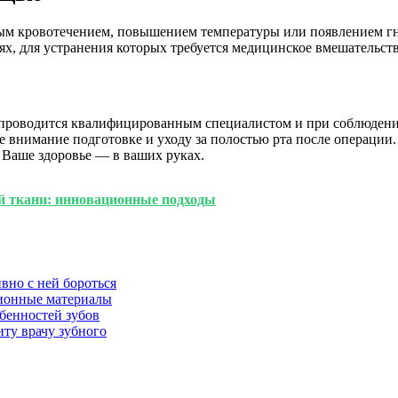
ным кровотечением, повышением температуры или появлением гн
х, для устранения которых требуется медицинское вмешательств
на проводится квалифицированным специалистом и при соблюден
е внимание подготовке и уходу за полостью рта после операции
 Ваше здоровье — в ваших руках.
й ткани: инновационные подходы
вно с ней бороться
ционные материалы
бенностей зубов
иту врачу зубного