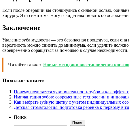
Если после операции вы столкнулись с сильной болью, обиль
хирургу. Эти симптомы могут свидетельствовать об осложнения
Заключение
Удаление зуба мудрости — это безопасная процедура, если о
вероятность можно снизить до минимума, если уделить должно
своевременно обращаться за помощью в случае необходимости.
Читайте также:
Новые методики восстановления костно
Похожие записи:
Почему появляется чувствительность зубов и как эффекти
Имплантация зубов: современные технологии и иннова
Как выбрать зубную щетку с учетом индивидуальных осо
Детская стоматология: подготовка ребенка к первому виз
Поиск
Поиск