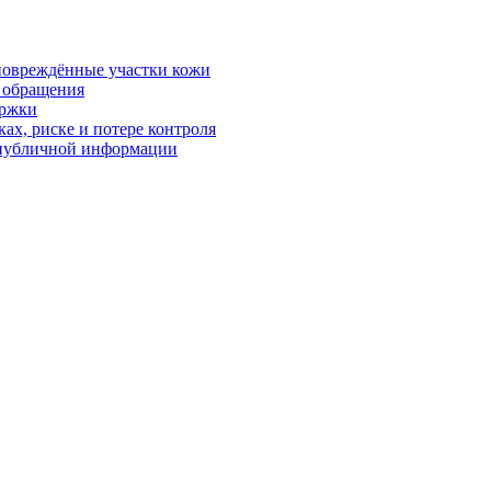
 повреждённые участки кожи
в обращения
ержки
ках, риске и потере контроля
р публичной информации