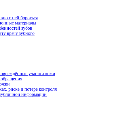
вно с ней бороться
ционные материалы
бенностей зубов
иту врачу зубного
 повреждённые участки кожи
в обращения
ержки
ках, риске и потере контроля
р публичной информации