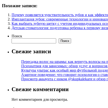
Похожие записи:
Почему появляется чувствительность зубов и как эффекти
Имплантация зубов: современные технологии и иннова
Как выбрать зубную щетку с учетом индивидуальных осо
Детская стоматология: подготовка ребенка к первому виз
Поиск
Поиск
Свежие записи
Пересадка волос на шрамы: как вернуть волосы на
Психиатрия для зависимых: обзор услуг и вопросо
Культура ультрас как особый мир футбольной подд
Азартное поведение: что говорит психология о став
Просмотр аккаунта с ником @skupkalekarst и обзо
Свежие комментарии
Нет комментариев для просмотра.