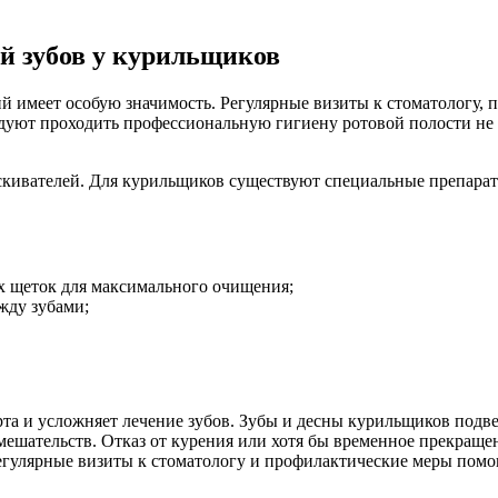
й зубов у курильщиков
 имеет особую значимость. Регулярные визиты к стоматологу, п
ют проходить профессиональную гигиену ротовой полости не реж
аскивателей. Для курильщиков существуют специальные препара
х щеток для максимального очищения;
жду зубами;
 рта и усложняет лечение зубов. Зубы и десны курильщиков под
шательств. Отказ от курения или хотя бы временное прекращен
егулярные визиты к стоматологу и профилактические меры помог