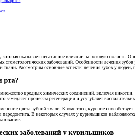
курильщиков
ков
которая оказывает негативное влияние на ротовую полость. Оно
ных стоматологических заболеваний. Особенности лечения зубов 
ной ткани. Рассмотрим основные аспекты лечения зубов у людей
и рта?
 множество вредных химических соединений, включая никотин, 
что замедляет процессы регенерации и усугубляет воспалительн
енение цвета зубной эмали. Кроме того, курение способствует 
и пародонтита. В некоторых случаях у курильщиков наблюдаютс
разование.
еских заболеваний у курильщиков