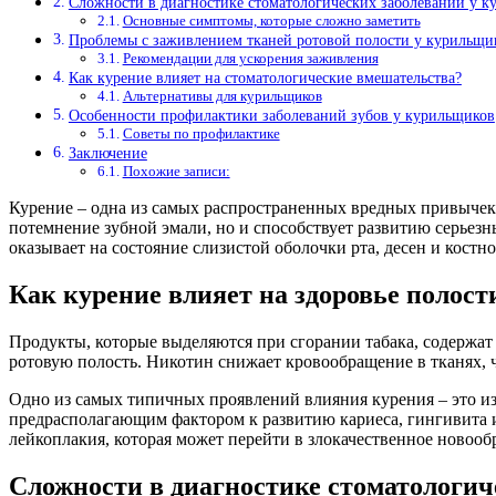
Сложности в диагностике стоматологических заболеваний у 
Основные симптомы, которые сложно заметить
Проблемы с заживлением тканей ротовой полости у курильщи
Рекомендации для ускорения заживления
Как курение влияет на стоматологические вмешательства?
Альтернативы для курильщиков
Особенности профилактики заболеваний зубов у курильщиков
Советы по профилактике
Заключение
Похожие записи:
Курение – одна из самых распространенных вредных привычек, 
потемнение зубной эмали, но и способствует развитию серьез
оказывает на состояние слизистой оболочки рта, десен и кост
Как курение влияет на здоровье полост
Продукты, которые выделяются при сгорании табака, содержат
ротовую полость. Никотин снижает кровообращение в тканях, 
Одно из самых типичных проявлений влияния курения – это изм
предрасполагающим фактором к развитию кариеса, гингивита 
лейкоплакия, которая может перейти в злокачественное новооб
Сложности в диагностике стоматологич