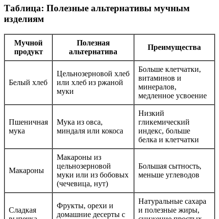
Таблица: Полезные альтернативы мучным
изделиям
Мучной
Полезная
Преимущества
продукт
альтернатива
Больше клетчатки,
Цельнозерновой хлеб
витаминов и
Белый хлеб
или хлеб из ржаной
минералов,
муки
медленное усвоение
Низкий
Пшеничная
Мука из овса,
гликемический
мука
миндаля или кокоса
индекс, больше
белка и клетчатки
Макароны из
цельнозерновой
Большая сытность,
Макароны
муки или из бобовых
меньше углеводов
(чечевица, нут)
Натуральные сахара
Фрукты, орехи и
Сладкая
и полезные жиры,
домашние десерты с
выпечка
снижение простых