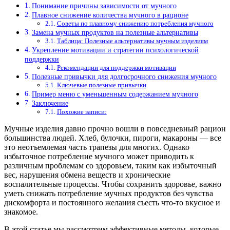
Понимание причины зависимости от мучного
Плавное снижение количества мучного в рационе
Советы по плавному снижению потребления мучного
Замена мучных продуктов на полезные альтернативы
Таблица: Полезные альтернативы мучным изделиям
Укрепление мотивации и стратегии психологической
поддержки
Рекомендации для поддержки мотивации
Полезные привычки для долгосрочного снижения мучного
Ключевые полезные привычки
Пример меню с уменьшенным содержанием мучного
Заключение
Похожие записи:
Мучные изделия давно прочно вошли в повседневный рацион
большинства людей. Хлеб, булочки, пироги, макароны — все
это неотъемлемая часть трапезы для многих. Однако
избыточное потребление мучного может приводить к
различным проблемам со здоровьем, таким как избыточный
вес, нарушения обмена веществ и хронические
воспалительные процессы. Чтобы сохранить здоровье, важно
уметь снижать потребление мучных продуктов без чувства
дискомфорта и постоянного желания съесть что-то вкусное и
знакомое.
В этой статье мы рассмотрим эффективные методы, которые