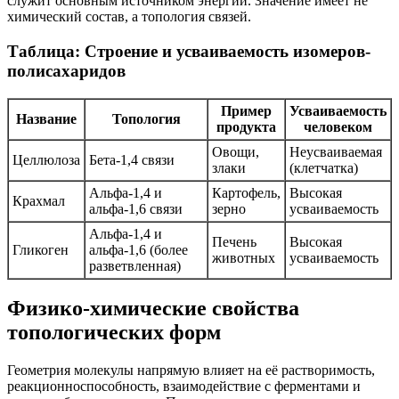
служит основным источником энергии. Значение имеет не
химический состав, а топология связей.
Таблица: Строение и усваиваемость изомеров-
полисахаридов
Пример
Усваиваемость
Название
Топология
продукта
человеком
Овощи,
Неусваиваемая
Целлюлоза
Бета-1,4 связи
злаки
(клетчатка)
Альфа-1,4 и
Картофель,
Высокая
Крахмал
альфа-1,6 связи
зерно
усваиваемость
Альфа-1,4 и
Печень
Высокая
Гликоген
альфа-1,6 (более
животных
усваиваемость
разветвленная)
Физико-химические свойства
топологических форм
Геометрия молекулы напрямую влияет на её растворимость,
реакционноспособность, взаимодействие с ферментами и