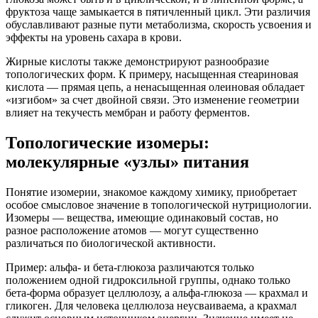
фруктоза чаще замыкается в пятичленный цикл. Эти различия
обуславливают разные пути метаболизма, скорость усвоения и
эффекты на уровень сахара в крови.
Жирные кислоты также демонстрируют разнообразие
топологических форм. К примеру, насыщенная стеариновая
кислота — прямая цепь, а ненасыщенная олеиновая обладает
«изгибом» за счет двойной связи. Это изменение геометрии
влияет на текучесть мембран и работу ферментов.
Топологические изомеры:
молекулярные «узлы» питания
Понятие изомерии, знакомое каждому химику, приобретает
особое смысловое значение в топологической нутрициологии.
Изомеры — вещества, имеющие одинаковый состав, но
разное расположение атомов — могут существенно
различаться по биологической активности.
Пример: альфа- и бета-глюкоза различаются только
положением одной гидроксильной группы, однако только
бета-форма образует целлюлозу, а альфа-глюкоза — крахмал и
гликоген. Для человека целлюлоза неусваиваема, а крахмал