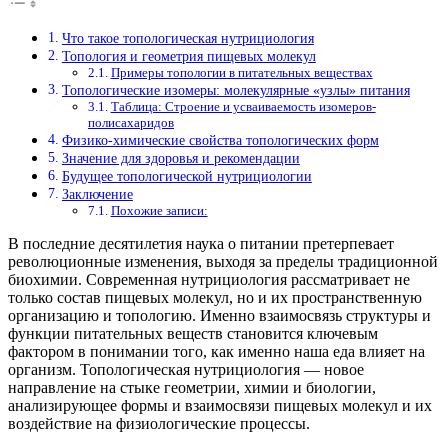
Что такое топологическая нутрициология
Топология и геометрия пищевых молекул
Примеры топологии в питательных веществах
Топологические изомеры: молекулярные «узлы» питания
Таблица: Строение и усваиваемость изомеров-
полисахаридов
Физико-химические свойства топологических форм
Значение для здоровья и рекомендации
Будущее топологической нутрициологии
Заключение
Похожие записи:
В последние десятилетия наука о питании претерпевает
революционные изменения, выходя за пределы традиционной
биохимии. Современная нутрициология рассматривает не
только состав пищевых молекул, но и их пространственную
организацию и топологию. Именно взаимосвязь структуры и
функции питательных веществ становится ключевым
фактором в понимании того, как именно наша еда влияет на
организм. Топологическая нутрициология — новое
направление на стыке геометрии, химии и биологии,
анализирующее формы и взаимосвязи пищевых молекул и их
воздействие на физиологические процессы.