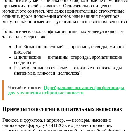
Топология изучает свойства объектов, которые не изменяются
при мягких преобразованиях. Относительно пищевых
молекул это означает, что даже незначительные структурные
отличия, вроде положения атомов или наличия перегибов,
могут серьезно изменить функциональные свойства вещества.
Топологическая классификация пищевых молекул включает
такие параметры, как:
Линейные (цепочечные) — простые углеводы, жирные
кислоты
Циклические — витамины, стероиды, ароматические
соединения
Разветвленные и сетчатые — сложные полисахариды
(например, гликоген, целлюлоза)
Читайте также:
Церебральное питание: фосфолипиды
для улучшения нейропластичности
Примеры топологии в питательных веществах
Глюкоза и фруктоза, например, — изомеры, имеющие
одинаковую формулу C6H12O6, но разные топологии:
глюкоза может быть и в циклической, и в линейной форме, а