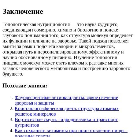
Заключение
Топологическая нутрициология — это наука будущего,
соединяющая геометрию, химию и биологию в поиске
глубокого понимания того, как структура молекул определяет
их функции и влияние на здоровье. Такой подход позволяет
выйти за рамки подсчета калорий и микроэлементов,
открывая путь к персонализированному, эффективному и
научно обоснованному питанию. Изучение топологии
пищевых молекул может стать ключом к разгадке многих
загадок человеческого метаболизма и построению здорового
будущего.
Похожие записи:
Флуоресцентные антиоксиданты: яркое свечение
здоровья и защиты
Кристаллографическая диета: структура атомных
решеток минералов
Вортисистые смузи: гидродинамика и транспорт
нутриентов
Как сохранить витамины при приготовлении пищи –
полезные советы