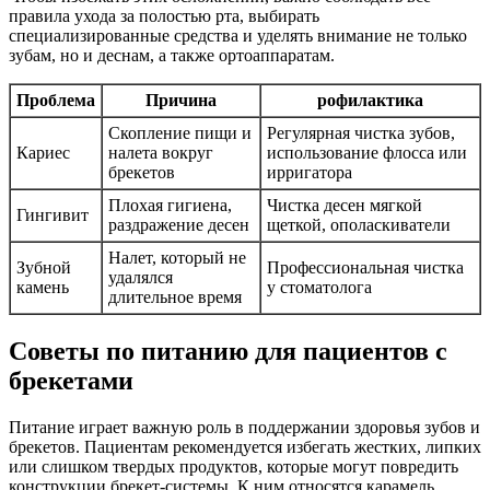
правила ухода за полостью рта, выбирать
специализированные средства и уделять внимание не только
зубам, но и деснам, а также ортоаппаратам.
Проблема
Причина
рофилактика
Скопление пищи и
Регулярная чистка зубов,
Кариес
налета вокруг
использование флосса или
брекетов
ирригатора
Плохая гигиена,
Чистка десен мягкой
Гингивит
раздражение десен
щеткой, ополаскиватели
Налет, который не
Зубной
Профессиональная чистка
удалялся
камень
у стоматолога
длительное время
Советы по питанию для пациентов с
брекетами
Питание играет важную роль в поддержании здоровья зубов и
брекетов. Пациентам рекомендуется избегать жестких, липких
или слишком твердых продуктов, которые могут повредить
конструкции брекет-системы. К ним относятся карамель,