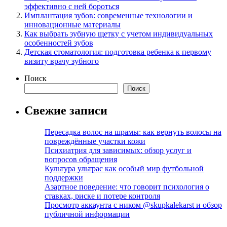
эффективно с ней бороться
Имплантация зубов: современные технологии и
инновационные материалы
Как выбрать зубную щетку с учетом индивидуальных
особенностей зубов
Детская стоматология: подготовка ребенка к первому
визиту врачу зубного
Поиск
Поиск
Свежие записи
Пересадка волос на шрамы: как вернуть волосы на
повреждённые участки кожи
Психиатрия для зависимых: обзор услуг и
вопросов обращения
Культура ультрас как особый мир футбольной
поддержки
Азартное поведение: что говорит психология о
ставках, риске и потере контроля
Просмотр аккаунта с ником @skupkalekarst и обзор
публичной информации