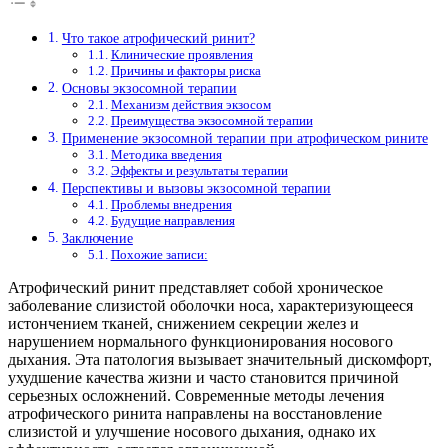
Что такое атрофический ринит?
Клинические проявления
Причины и факторы риска
Основы экзосомной терапии
Механизм действия экзосом
Преимущества экзосомной терапии
Применение экзосомной терапии при атрофическом рините
Методика введения
Эффекты и результаты терапии
Перспективы и вызовы экзосомной терапии
Проблемы внедрения
Будущие направления
Заключение
Похожие записи:
Атрофический ринит представляет собой хроническое
заболевание слизистой оболочки носа, характеризующееся
истончением тканей, снижением секреции желез и
нарушением нормального функционирования носового
дыхания. Эта патология вызывает значительный дискомфорт,
ухудшение качества жизни и часто становится причиной
серьезных осложнений. Современные методы лечения
атрофического ринита направлены на восстановление
слизистой и улучшение носового дыхания, однако их