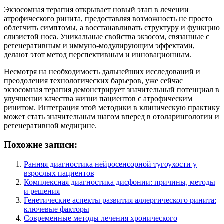
Экзосомная терапия открывает новый этап в лечении
атрофического ринита, предоставляя возможность не просто
облегчить симптомы, а восстанавливать структуру и функцию
слизистой носа. Уникальные свойства экзосом, связанные с
регенеративным и иммуно-модулирующим эффектами,
делают этот метод перспективным и инновационным.
Несмотря на необходимость дальнейших исследований и
преодоления технологических барьеров, уже сейчас
экзосомная терапия демонстрирует значительный потенциал в
улучшении качества жизни пациентов с атрофическим
ринитом. Интеграция этой методики в клиническую практику
может стать значительным шагом вперед в отоларингологии и
регенеративной медицине.
Похожие записи:
Ранняя диагностика нейросенсорной тугоухости у
взрослых пациентов
Комплексная диагностика дисфонии: причины, методы
и решения
Генетические аспекты развития аллергического ринита:
ключевые факторы
Современные методы лечения хронического