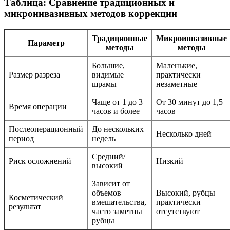
Таблица: Сравнение традиционных и
микроинвазивных методов коррекции
Традиционные
Микроинвазивные
Параметр
методы
методы
Большие,
Маленькие,
Размер разреза
видимые
практически
шрамы
незаметные
Чаще от 1 до 3
От 30 минут до 1,5
Время операции
часов и более
часов
Послеоперационный
До нескольких
Несколько дней
период
недель
Средний/
Риск осложнений
Низкий
высокий
Зависит от
объемов
Высокий, рубцы
Косметический
вмешательства,
практически
результат
часто заметны
отсутствуют
рубцы