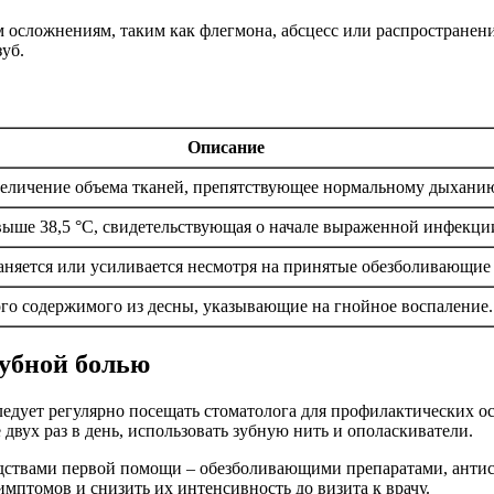
 осложнениям, таким как флегмона, абсцесс или распространени
уб.
Описание
величение объема тканей, препятствующее нормальному дыханию
выше 38,5 °C, свидетельствующая о начале выраженной инфекци
раняется или усиливается несмотря на принятые обезболивающие 
го содержимого из десны, указывающие на гнойное воспаление.
зубной болью
едует регулярно посещать стоматолога для профилактических ос
 двух раз в день, использовать зубную нить и ополаскиватели.
редствами первой помощи – обезболивающими препаратами, анти
мптомов и снизить их интенсивность до визита к врачу.