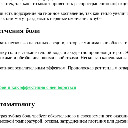
я отек, так как это может привести к распространению инфекци
ли есть подозрение на гнойное воспаление, так как тепло увелич
ак они могут раздражать нервные окончания в зубе.
егчения боли
ть несколько народных средств, которые минимально облегчат с
ку соли в стакане теплой воды и аккуратно прополощите рот. Э
ескими и обезболивающими свойствами. Несколько капель масла
отивовоспалительным эффектом. Прополоскав рот теплым отвар
бов и как эффективно с ней бороться
стоматологу
трая зубная боль требует обязательного и своевременного оказ
сокой температурой, отеком, затруднением глотания или дыхани