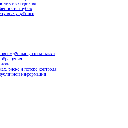
ционные материалы
бенностей зубов
иту врачу зубного
 повреждённые участки кожи
в обращения
ержки
ках, риске и потере контроля
р публичной информации