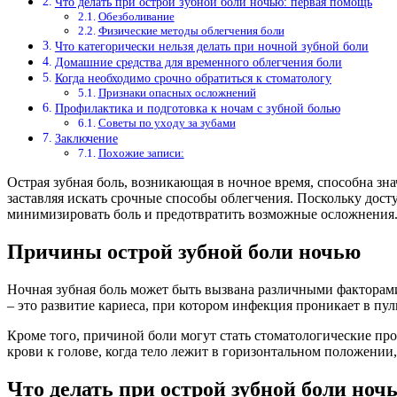
Что делать при острой зубной боли ночью: первая помощь
Обезболивание
Физические методы облегчения боли
Что категорически нельзя делать при ночной зубной боли
Домашние средства для временного облегчения боли
Когда необходимо срочно обратиться к стоматологу
Признаки опасных осложнений
Профилактика и подготовка к ночам с зубной болью
Советы по уходу за зубами
Заключение
Похожие записи:
Острая зубная боль, возникающая в ночное время, способна зна
заставляя искать срочные способы облегчения. Поскольку досту
минимизировать боль и предотвратить возможные осложнения
Причины острой зубной боли ночью
Ночная зубная боль может быть вызвана различными факторами
– это развитие кариеса, при котором инфекция проникает в пу
Кроме того, причиной боли могут стать стоматологические про
крови к голове, когда тело лежит в горизонтальном положении
Что делать при острой зубной боли ноч