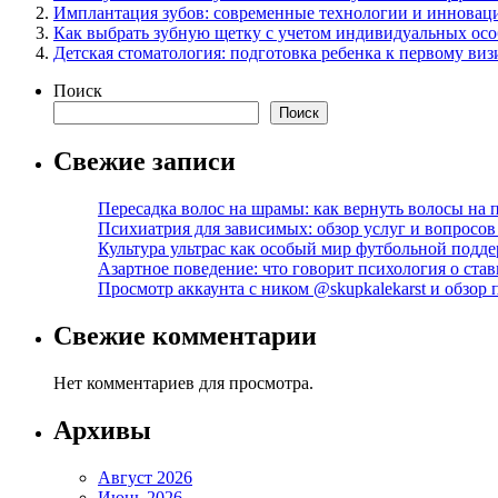
Имплантация зубов: современные технологии и иннова
Как выбрать зубную щетку с учетом индивидуальных осо
Детская стоматология: подготовка ребенка к первому виз
Поиск
Поиск
Свежие записи
Пересадка волос на шрамы: как вернуть волосы на
Психиатрия для зависимых: обзор услуг и вопросо
Культура ультрас как особый мир футбольной подд
Азартное поведение: что говорит психология о став
Просмотр аккаунта с ником @skupkalekarst и обзо
Свежие комментарии
Нет комментариев для просмотра.
Архивы
Август 2026
Июнь 2026