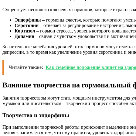
Существует несколько ключевых гормонов, которые играют ва
Эндорфины
– гормоны счастья, которые помогают умень
Серотонин
– отвечает за регулирование настроения, эмо
Кортизол
– гормон стресса, уровень которого повышается
Допамин
– связан с чувством удовольствия и мотивацией
Значительные колебания уровней этих гормонов могут иметь с
депрессии, в то время как увеличение уровня серотонина и э
Читайте также:
Как семейное положение влияет на здор
Влияние творчества на гормональный 
Занятия творчеством могут стать мощным инструментом для у
музыкой или писательством – творческий процесс способен а
Творчество и эндорфины
При выполнении творческой работы происходит выделение эндо
человек занимается тем, что ему нравится, уровень эндорфино