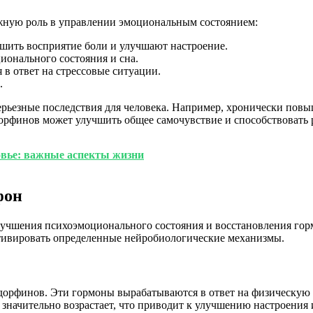
жную роль в управлении эмоциональным состоянием:
шить восприятие боли и улучшают настроение.
ционального состояния и сна.
 в ответ на стрессовые ситуации.
.
ерьезные последствия для человека. Например, хронически повы
ндорфинов может улучшить общее самочувствие и способствовать
овье: важные аспекты жизни
фон
лучшения психоэмоционального состояния и восстановления гор
ктивировать определенные нейробиологические механизмы.
рфинов. Эти гормоны вырабатываются в ответ на физическую ак
в значительно возрастает, что приводит к улучшению настроения