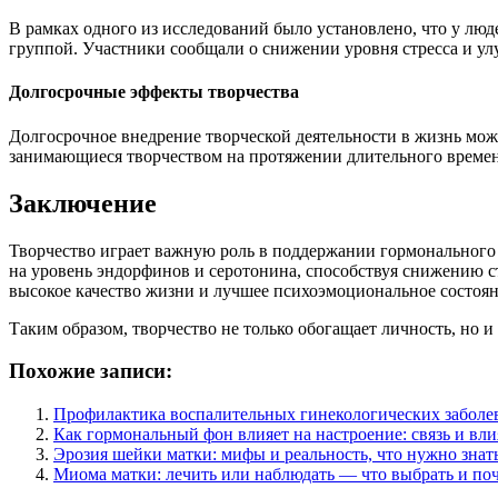
В рамках одного из исследований было установлено, что у лю
группой. Участники сообщали о снижении уровня стресса и у
Долгосрочные эффекты творчества
Долгосрочное внедрение творческой деятельности в жизнь мо
занимающиеся творчеством на протяжении длительного времен
Заключение
Творчество играет важную роль в поддержании гормонального
на уровень эндорфинов и серотонина, способствуя снижению с
высокое качество жизни и лучшее психоэмоциональное состоян
Таким образом, творчество не только обогащает личность, но 
Похожие записи:
Профилактика воспалительных гинекологических заболе
Как гормональный фон влияет на настроение: связь и вл
Эрозия шейки матки: мифы и реальность, что нужно знат
Миома матки: лечить или наблюдать — что выбрать и по