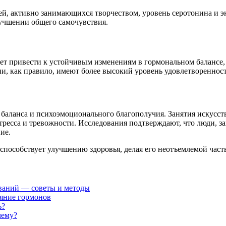
дей, активно занимающихся творчеством, уровень серотонина и
лучшении общего самочувствия.
жет привести к устойчивым изменениям в гормональном балансе
и, как правило, имеют более высокий уровень удовлетвореннос
 баланса и психоэмоционального благополучия. Занятия искусс
тресса и тревожности. Исследования подтверждают, что люди, з
ие.
и способствует улучшению здоровья, делая его неотъемлемой ча
ваний — советы и методы
ияние гормонов
ь?
чему?