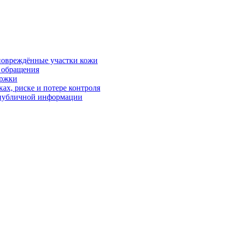
 повреждённые участки кожи
в обращения
ержки
ках, риске и потере контроля
р публичной информации