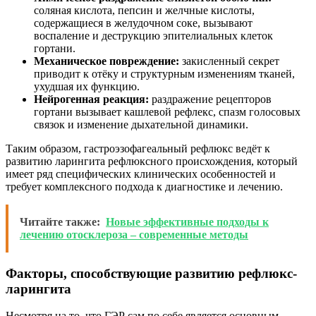
соляная кислота, пепсин и желчные кислоты,
содержащиеся в желудочном соке, вызывают
воспаление и деструкцию эпителиальных клеток
гортани.
Механическое повреждение:
закисленный секрет
приводит к отёку и структурным изменениям тканей,
ухудшая их функцию.
Нейрогенная реакция:
раздражение рецепторов
гортани вызывает кашлевой рефлекс, спазм голосовых
связок и изменение дыхательной динамики.
Таким образом, гастроэзофагеальный рефлюкс ведёт к
развитию ларингита рефлюксного происхождения, который
имеет ряд специфических клинических особенностей и
требует комплексного подхода к диагностике и лечению.
Читайте также:
Новые эффективные подходы к
лечению отосклероза – современные методы
Факторы, способствующие развитию рефлюкс-
ларингита
Несмотря на то, что ГЭР сам по себе является основным