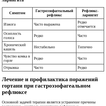
Гастроэзофагеальный
Рефлюкс-
Симптом
рефлюкс
ларингит
Редко
Изжога
Часто выражена
отмечается
Осиплость
Редко
Часто
голоса
Хронический
Нестабильно
Типично
кашель
Чувство комка в
Редко
Часто
горле
Отрыжка
Часто
Редко
Лечение и профилактика поражений
гортани при гастроэзофагеальном
рефлюксе
Основной задачей терапии является устранение причины