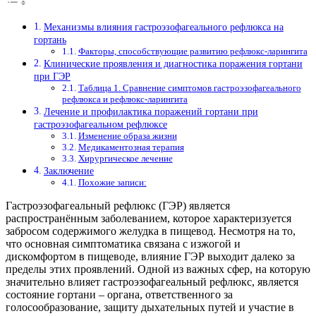
Механизмы влияния гастроэзофагеального рефлюкса на
гортань
Факторы, способствующие развитию рефлюкс-ларингита
Клинические проявления и диагностика поражения гортани
при ГЭР
Таблица 1. Сравнение симптомов гастроэзофагеального
рефлюкса и рефлюкс-ларингита
Лечение и профилактика поражений гортани при
гастроэзофагеальном рефлюксе
Изменение образа жизни
Медикаментозная терапия
Хирургическое лечение
Заключение
Похожие записи:
Гастроэзофагеальный рефлюкс (ГЭР) является
распространённым заболеванием, которое характеризуется
забросом содержимого желудка в пищевод. Несмотря на то,
что основная симптоматика связана с изжогой и
дискомфортом в пищеводе, влияние ГЭР выходит далеко за
пределы этих проявлений. Одной из важных сфер, на которую
значительно влияет гастроэзофагеальный рефлюкс, является
состояние гортани – органа, ответственного за
голосообразование, защиту дыхательных путей и участие в