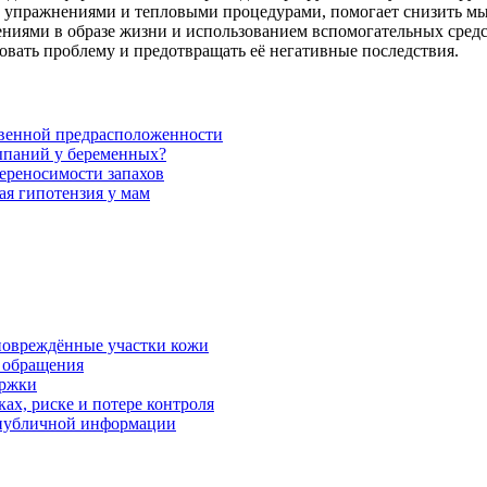
и упражнениями и тепловыми процедурами, помогает снизить м
ениями в образе жизни и использованием вспомогательных средс
вать проблему и предотвращать её негативные последствия.
твенной предрасположенности
ыпаний у беременных?
ереносимости запахов
ая гипотензия у мам
 повреждённые участки кожи
в обращения
ержки
ках, риске и потере контроля
р публичной информации