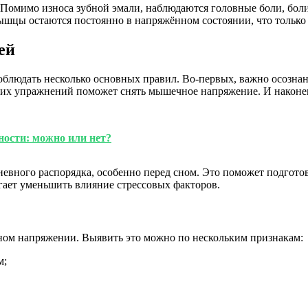
Помимо износа зубной эмали, наблюдаются головные боли, боли
ышцы остаются постоянно в напряжённом состоянии, что только 
ей
людать несколько основных правил. Во-первых, важно осознанн
щих упражнений поможет снять мышечное напряжение. И наконец
ности: можно или нет?
вного распорядка, особенно перед сном. Это поможет подготов
ает уменьшить влияние стрессовых факторов.
янном напряжении. Выявить это можно по нескольким признакам:
м;