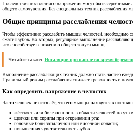
Последствия постоянного напряжения могут быть серьёзными. 
общего самочувствия. Без специальных техник расслабления м
Общие принципы расслабления челюст
Чтобы эффективно расслабить мышцы челюстей, необходимо соб
сжатия зубов. Во-вторых, регулярное выполнение расслабляю
что способствует снижению общего тонуса мышц.
Читайте также:
Ингаляции при кашле во время беремен
Выполнение расслабляющих техник должно стать частью ежедне
Правильный режим расслабления снижает тревожность и помог
Как определить напряжение в челюстях
Часто человек не осознаёт, что его мышцы находятся в посто
жёсткость или болезненность в области челюстей по утра
щелчки или скрипы при открывании рта;
головные боли затылочной или височной области;
повышенная чувствительность зубов.