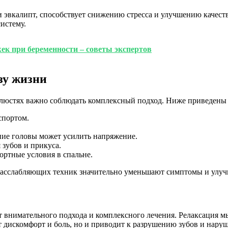
и эвкалипт, способствует снижению стресса и улучшению качест
истему.
ек при беременности – советы экспертов
зу жизни
елюстях важно соблюдать комплексный подход. Ниже приведены
спортом.
ние головы может усилить напряжение.
 зубов и прикуса.
фортные условия в спальне.
расслабляющих техник значительно уменьшают симптомы и улуч
ет внимательного подхода и комплексного лечения. Релаксация 
 дискомфорт и боль, но и приводит к разрушению зубов и нару