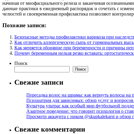
начиная от миофасциального релиза и заканчивая осознанным
данные практики в ежедневный распорядок и сочетать с измен
челюстей и своевременная профилактика позволяют контролиро
Похожие записи:
Безопасные методы профилактики варикоза при наследс
Как отличить аллергическую сыпь от гормональных выс
Как меняется обоняние при беременности и причины неп
Почему беременным нельзя резко вставать: ортостатическ
Поиск
Поиск
Свежие записи
Пересадка волос на шрамы: как вернуть волосы на
Психиатрия для зависимых: обзор услуг и вопросо
Культура ультрас как особый мир футбольной подд
Азартное поведение: что говорит психология о став
Просмотр аккаунта с ником @skupkalekarst и обзо
Свежие комментарии