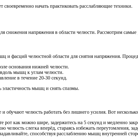
т своевременно начать практиковать расслабляющие техники.
для снижения напряжения в области челюсти. Рассмотрим самые
шц и фасций челюстной области для снятия напряжения. Проце
возле основания нижней челюсти.
вдоль мышц к углам челюсти.
ление в течение 20-30 секунд.
 эластичность мышц и снять спазмы.
и обучают челюсть работать без лишнего усилия. Вот нескольк
 рот как можно шире, задержитесь на 5 секунд и медленно закро
челюсть слегка вперёд, стараясь избежать переутомления, задер
 надавливайте, способствуя расслаблению мышц внутренней сто