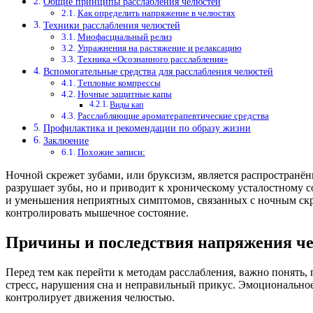
Общие принципы расслабления челюстей
Как определить напряжение в челюстях
Техники расслабления челюстей
Миофасциальный релиз
Упражнения на растяжение и релаксацию
Техника «Осознанного расслабления»
Вспомогательные средства для расслабления челюстей
Тепловые компрессы
Ночные защитные капы
Виды кап
Расслабляющие ароматерапевтические средства
Профилактика и рекомендации по образу жизни
Заклюение
Похожие записи:
Ночной скрежет зубами, или бруксизм, является распространён
разрушает зубы, но и приводит к хроническому усталостному 
и уменьшения неприятных симптомов, связанных с ночным скр
контролировать мышечное состояние.
Причины и последствия напряжения че
Перед тем как перейти к методам расслабления, важно понят
стресс, нарушения сна и неправильный прикус. Эмоциональное
контролирует движения челюстью.