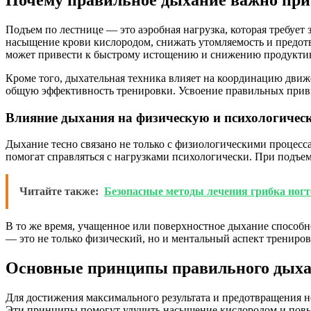
Почему правильное дыхание важно при 
Подъем по лестнице — это аэробная нагрузка, которая требует
насыщение крови кислородом, снижать утомляемость и предотв
может привести к быстрому истощению и снижению продукти
Кроме того, дыхательная техника влияет на координацию движ
общую эффективность тренировки. Усвоение правильных прив
Влияние дыхания на физическую и психологиче
Дыхание тесно связано не только с физиологическими процесс
помогат справляться с нагрузками психологически. При подъем
Читайте также:
Безопасные методы лечения грибка ног
В то же время, учащенное или поверхностное дыхание способно
— это не только физический, но и ментальный аспект трениров
Основные принципы правильного дыхан
Для достижения максимального результата и предотвращения 
Эти принципы помогут улучить насыщение кислородом и пов