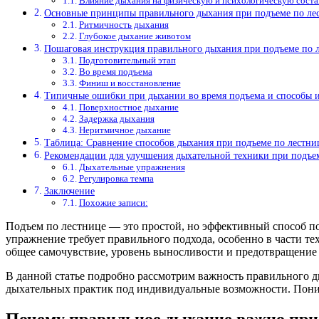
Влияние дыхания на физическую и психологическую сос
Основные принципы правильного дыхания при подъеме по ле
Ритмичность дыхания
Глубокое дыхание животом
Пошаговая инструкция правильного дыхания при подъеме по 
Подготовительный этап
Во время подъема
Финиш и восстановление
Типичные ошибки при дыхании во время подъема и способы 
Поверхностное дыхание
Задержка дыхания
Неритмичное дыхание
Таблица: Сравнение способов дыхания при подъеме по лестни
Рекомендации для улучшения дыхательной техники при подъе
Дыхательные упражнения
Регулировка темпа
Заключение
Похожие записи:
Подъем по лестнице — это простой, но эффективный способ п
упражнение требует правильного подхода, особенно в части те
общее самочувствие, уровень выносливости и предотвращени
В данной статье подробно рассмотрим важность правильного д
дыхательных практик под индивидуальные возможности. Поним