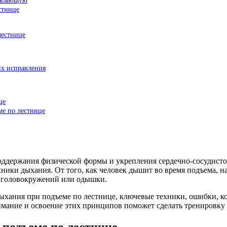
тавляющую
стнице
лестнице
их исправления
це
ме по лестнице
оддержания физической формы и укрепления сердечно-сосудисто
хники дыхания. От того, как человек дышит во время подъема, н
е головокружений или одышки.
ыхания при подъеме по лестнице, ключевые техники, ошибки, ко
ание и освоение этих принципов поможет сделать тренировку 