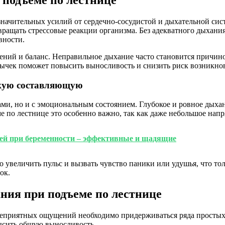
подъеме по лестнице
 значительных усилий от сердечно-сосудистой и дыхательной си
ращать стрессовые реакции организма. Без адекватного дыхани
вности.
ений и баланс. Неправильное дыхание часто становится причино
ычек поможет повысить выносливость и снизить риск возникно
скую составляющую
ами, но и с эмоциональным состоянием. Глубокое и ровное дыха
е по лестнице это особенно важно, так как даже небольшое нап
тей при беременности – эффективные и щадящие
 увеличить пульс и вызвать чувство паники или удушья, что то
ок.
ия при подъеме по лестнице
неприятных ощущений необходимо придерживаться ряда простых,
ысить общую выносливость.