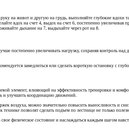
руку на живот и другую на грудь, выполняйте глубокие вдохи та
айте вдох на счет 4, выдох на счет 6, постепенно увеличивая 
ерживайте дыхание на 7, выдыхайте через рот на 8.
Лучше постепенно увеличивать нагрузку, сохраняя контроль над
комендуется замедлиться или сделать короткую остановку с глуб
евой элемент, влияющий на эффективность тренировки и комфо
ть и улучшить координацию движений.
ержек воздуха, можно значительно повысить выносливость и сни
 технике позволят сделать подъем по лестнице не только полез
 свое физическое состояние и наслаждаться каждым шагом навст