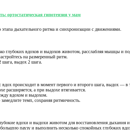
ть: ортостатическая гипотензия у мам
о этапа дыхательного ритма и синхронизации с движениями.
ько глубоких вдохов и выдохов животом, расслабляя мышцы и по
астройтесь на размеренный ритм.
 шага, выдох 2 шага.
вдох происходит в момент первого и второго шага, выдох — в 
е расширяется, а при выдохе втягивается.
между вдохом и выдохом.
о замедлите темп, сохраняя ритмичность.
лубокие вдохи и выдохи животом для восстановления дыхания и
ебольшую паузу и выполнить несколько спокойных глубоких вдо