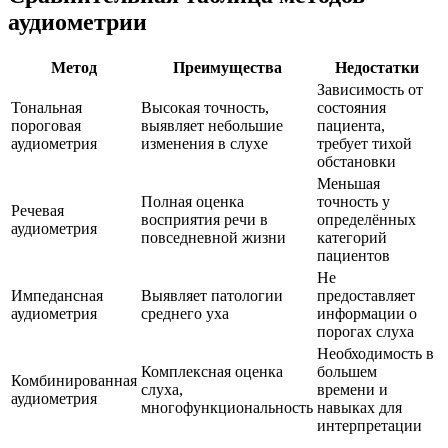
аудиометрии
Метод
Преимущества
Недостатки
Зависимость от
Тональная
Высокая точность,
состояния
пороговая
выявляет небольшие
пациента,
аудиометрия
изменения в слухе
требует тихой
обстановки
Меньшая
Полная оценка
точность у
Речевая
восприятия речи в
определённых
аудиометрия
повседневной жизни
категорий
пациентов
Не
Импедансная
Выявляет патологии
предоставляет
аудиометрия
среднего уха
информации о
порогах слуха
Необходимость в
Комплексная оценка
большем
Комбинированная
слуха,
времени и
аудиометрия
многофункциональность
навыках для
интерпретации