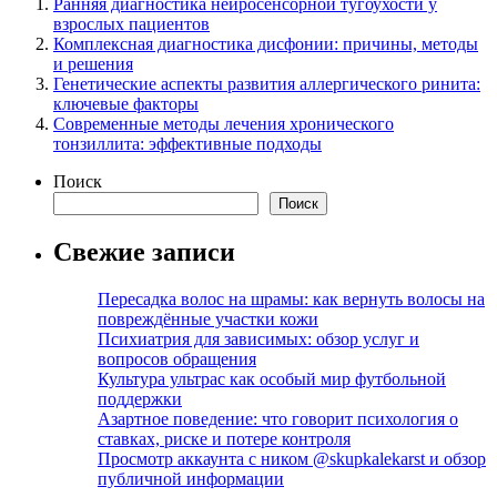
Ранняя диагностика нейросенсорной тугоухости у
взрослых пациентов
Комплексная диагностика дисфонии: причины, методы
и решения
Генетические аспекты развития аллергического ринита:
ключевые факторы
Современные методы лечения хронического
тонзиллита: эффективные подходы
Поиск
Поиск
Свежие записи
Пересадка волос на шрамы: как вернуть волосы на
повреждённые участки кожи
Психиатрия для зависимых: обзор услуг и
вопросов обращения
Культура ультрас как особый мир футбольной
поддержки
Азартное поведение: что говорит психология о
ставках, риске и потере контроля
Просмотр аккаунта с ником @skupkalekarst и обзор
публичной информации