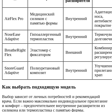
расширителя
Адаптаци
Медицинский
носа,
AirFlex Pro
силикон с
Внутренний
антибакте
памятью формы
покрытие
NoseEase
Гипоаллергенный
Термочувс
Внутренний
Adaptive
термопластик
долговечн
Комбинир
BreatheRight
Эластомер с
Внешний
расширен
Flex
фиксатором
регулируе
Улучшенн
SnoreGuard
Полиуретановый
Внутренний
прилегани
Adaptive
композит
храп
Как выбрать подходящую модель
Выбор зависит от личных потребностей и рекомендаций
врача. Если важно максимально индивидуальное прилегание
и комфорт – предпочтительнее внутренние расширители из
силикона или термопластика с памятью формы.