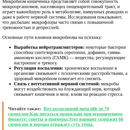
Микробиом кишечника представляет собой совокупность
микроорганизмов, населяющих пищеварительный тракт, и
играет важнейшую роль в метаболизме, иммунных реакциях и
даже в работе нервной системы. Исследования показывают,
что дисбаланс микрофлоры часто связан с повышенной
тревожностью и депрессией.
Основные пути влияния микробиома на психику:
Выработка нейротрансмиттеров:
некоторые бактерии
способны синтезировать серотонин, дофамин, гамма-
аминовую кислоту (ГАМК) — вещества, регулирующие
настроение и тревогу.
Регуляция воспаления:
хроническое воспаление в
организме связывают с психическими расстройствами, а
здоровый микробиом помогает его снизить.
Связь с вегетативной нервной системой:
микробы
могут воздействовать на блуждающий нерв, который
связывает кишечник и мозг, влияя на реакцию стресса.
Читайте также:
Вот подходящий meta title до 70
символов:Как питаться правильно при ограниченном
бюджете: советы и примерыЭтот вариант содержит 66
символов и хорошо отражает суть темы.