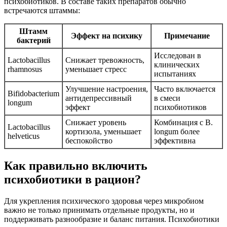
психобиотиков. В составе таких препаратов обычно
встречаются штаммы:
Штамм
Эффект на психику
Примечание
бактерий
Исследован в
Lactobacillus
Снижает тревожность,
клинических
rhamnosus
уменьшает стресс
испытаниях
Улучшение настроения,
Часто включается
Bifidobacterium
антидепрессивный
в смеси
longum
эффект
психобиотиков
Снижает уровень
Комбинация с B.
Lactobacillus
кортизола, уменьшает
longum более
helveticus
беспокойство
эффективна
Как правильно включить
психобиотики в рацион?
Для укрепления психического здоровья через микробиом
важно не только принимать отдельные продукты, но и
поддерживать разнообразие и баланс питания. Психобиотики