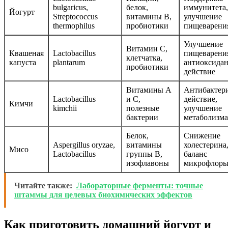
bulgaricus,
белок,
иммунитета,
Йогурт
Streptococcus
витамины B,
улучшение
thermophilus
пробиотики
пищеварени
Улучшение
Витамин C,
Квашеная
Lactobacillus
пищеварени
клетчатка,
капуста
plantarum
антиоксида
пробиотики
действие
Витамины A
Антибактер
Lactobacillus
и C,
действие,
Кимчи
kimchii
полезные
улучшение
бактерии
метаболизма
Белок,
Снижение
Aspergillus oryzae,
витамины
холестерина
Мисо
Lactobacillus
группы B,
баланс
изофлавоны
микрофлор
Читайте также:
Лабораторные ферменты: точные
штаммы для целевых биохимических эффектов
Как приготовить домашний йогурт и