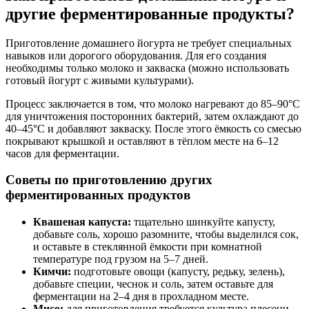
другие ферментированные продукты?
Приготовление домашнего йогурта не требует специальных
навыков или дорогого оборудования. Для его создания
необходимы только молоко и закваска (можно использовать
готовый йогурт с живыми культурами).
Процесс заключается в том, что молоко нагревают до 85–90°C
для уничтожения посторонних бактерий, затем охлаждают до
40–45°C и добавляют закваску. После этого ёмкость со смесью
покрывают крышкой и оставляют в тёплом месте на 6–12
часов для ферментации.
Советы по приготовлению других
ферментированных продуктов
Квашеная капуста:
тщательно шинкуйте капусту,
добавьте соль, хорошо разомните, чтобы выделился сок,
и оставьте в стеклянной ёмкости при комнатной
температуре под грузом на 5–7 дней.
Кимчи:
подготовьте овощи (капусту, редьку, зелень),
добавьте специи, чеснок и соль, затем оставьте для
ферментации на 2–4 дня в прохладном месте.
Мисо:
для приготовления требуется культура плесени