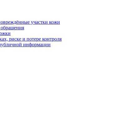
 повреждённые участки кожи
в обращения
ержки
ках, риске и потере контроля
р публичной информации