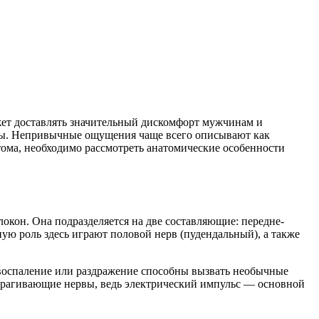
ет доставлять значительный дискомфорт мужчинам и
цы. Непривычные ощущения чаще всего описывают как
тома, необходимо рассмотреть анатомические особенности
окон. Она подразделяется на две составляющие: передне-
ю роль здесь играют половой нерв (пудендальный), а также
 воспаление или раздражение способны вызвать необычные
атрагивающие нервы, ведь электрический импульс — основной