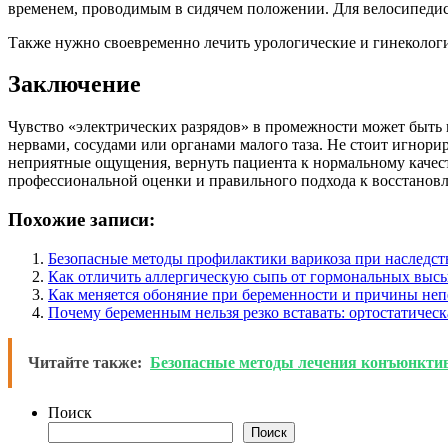
временем, проводимым в сидячем положении. Для велосипедис
Также нужно своевременно лечить урологические и гинекологи
Заключение
Чувство «электрических разрядов» в промежности может быть 
нервами, сосудами или органами малого таза. Не стоит игнори
неприятные ощущения, вернуть пациента к нормальному качес
профессиональной оценки и правильного подхода к восстанов
Похожие записи:
Безопасные методы профилактики варикоза при наследс
Как отличить аллергическую сыпь от гормональных выс
Как меняется обоняние при беременности и причины неп
Почему беременным нельзя резко вставать: ортостатическ
Читайте также:
Безопасные методы лечения конъюнкти
Поиск
Поиск