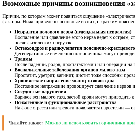
Возможные причины возникновения «эл
Причин, по которым может появиться ощущение «электричества
факторы. Ниже приведены основные из них, с кратким поясне
Невралгия полового нерва (пудендальная невралгия)
Воспаление или сдавление этого нерва ведет к острым, 
после физических нагрузок.
Остеохондроз и радикулопатия пояснично-крестцового
Дегенеративные изменения позвоночника могут приводит
Травмы
После падений, родов, простатэктомии или операций на
Воспалительные заболевания органов малого таза
Простатит, уретрит, вагинит, цистит тоже способны про
Хроническое напряжение мышц тазового дна
Постоянное напряжение провоцирует сдавление нервов и 
Сосудистые нарушения
Варикоз вен малого таза, застой крови могут приводить
Психогенные и функциональные расстройства
На фоне стресса или тревоги появляются парестезии — о
Читайте также:
Можно ли использовать горчичники при 