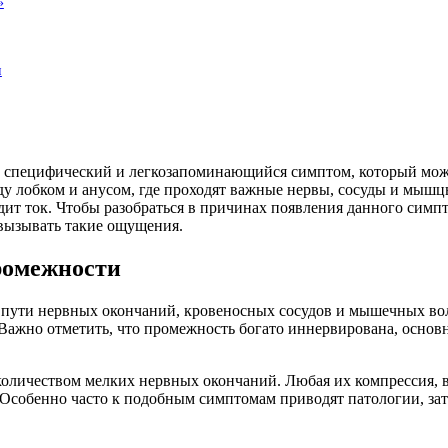
»
и
 специфический и легкозапоминающийся симптом, который мож
 лобком и анусом, где проходят важные нервы, сосуды и мыш
дит ток. Чтобы разобраться в причинах появления данного симп
 вызывать такие ощущения.
ромежности
 пути нервных окончаний, кровеносных сосудов и мышечных вол
ажно отметить, что промежность богато иннервирована, основну
 количеством мелких нервных окончаний. Любая их компрессия,
. Особенно часто к подобным симптомам приводят патологии, з