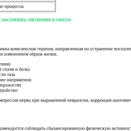
ые процессы
т настоящих: ощущения и советы
вна комплексная терапия, направленная на устранение воспале
и изменением образа жизни.
ения)
 спазм и боль)
сти таза
ние напряжения
верхностях
стройство
омпрессия нерва при выраженной невралгии, коррекция анатомич
мендуется соблюдать сбалансированную физическую активность,