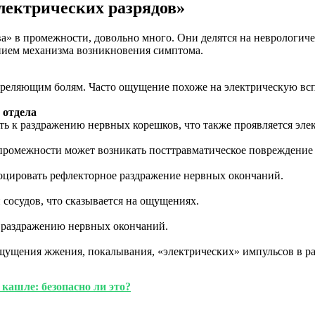
ектрических разрядов»
» в промежности, довольно много. Они делятся на неврологичес
нием механизма возникновения симптома.
стреляющим болям. Часто ощущение похоже на электрическую вс
 отдела
ь к раздражению нервных корешков, что также проявляется эле
 промежности может возникать посттравматическое повреждение 
воцировать рефлекторное раздражение нервных окончаний.
сосудов, что сказывается на ощущениях.
 к раздражению нервных окончаний.
щущения жжения, покалывания, «электрических» импульсов в раз
кашле: безопасно ли это?