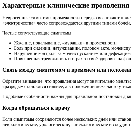
Характерные клинические проявления
Неврогенные симптомы промежности нередко возникают прист
«электричества» часто сопровождаются другими типами болей,
Частые сопутствующие симптомы:
Жжение, покалывание, «мурашки» в промежности
Боль при сидении, натуживании, половом акте, мочеисп
Нарушение контроля за мочеиспусканием или дефекацие
Повышенная тревожность и страх за своё здоровье на фо
Связь между симптомом и временем или положен
Обратите внимание, что проявления могут значительно менятьс
«разряды» становятся сильнее, а в положении лёжа часто утих
Подобные особенности важны для правильной постановки диаг
Когда обращаться к врачу
Если симптомы сохраняются более нескольких дней или станов
неврологические, урологические, гинекологические и сосудист