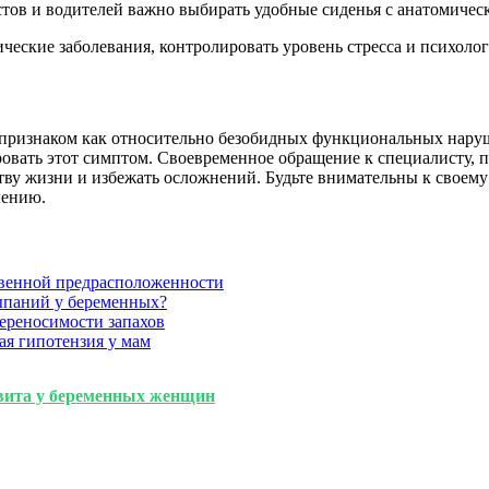
тов и водителей важно выбирать удобные сиденья с анатомичес
ческие заболевания, контролировать уровень стресса и психоло
признаком как относительно безобидных функциональных наруше
ровать этот симптом. Своевременное обращение к специалисту, 
тву жизни и избежать осложнений. Будьте внимательны к своем
лению.
твенной предрасположенности
ыпаний у беременных?
ереносимости запахов
ая гипотензия у мам
вита у беременных женщин