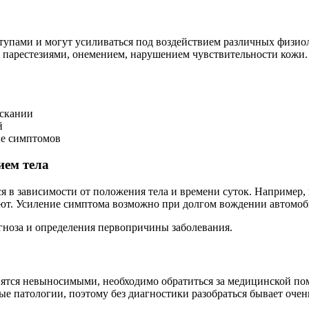
упами и могут усиливаться под воздействием различных физи
 парестезиями, онемением, нарушением чувствительности кожи.
ускании
й
не симптомов
ием тела
я в зависимости от положения тела и времени суток. Например,
ают. Усиление симптома возможно при долгом вождении автомоби
ноза и определения первопричины заболевания.
ятся невыносимыми, необходимо обратиться за медицинской пом
ые патологии, поэтому без диагностики разобраться бывает очен