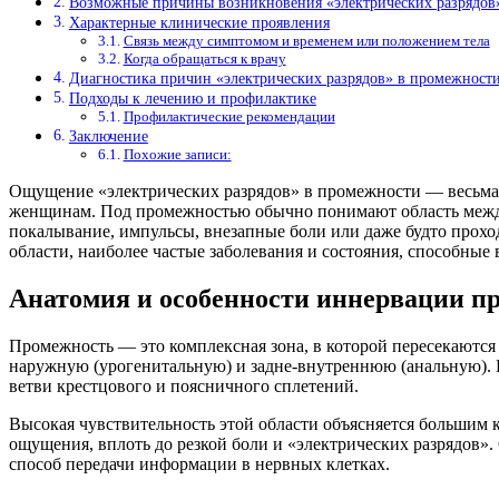
Возможные причины возникновения «электрических разрядов
Характерные клинические проявления
Связь между симптомом и временем или положением тела
Когда обращаться к врачу
Диагностика причин «электрических разрядов» в промежност
Подходы к лечению и профилактике
Профилактические рекомендации
Заключение
Похожие записи:
Ощущение «электрических разрядов» в промежности — весьма
женщинам. Под промежностью обычно понимают область между
покалывание, импульсы, внезапные боли или даже будто прохо
области, наиболее частые заболевания и состояния, способные
Анатомия и особенности иннервации п
Промежность — это комплексная зона, в которой пересекаются
наружную (урогенитальную) и задне-внутреннюю (анальную). В
ветви крестцового и поясничного сплетений.
Высокая чувствительность этой области объясняется большим
ощущения, вплоть до резкой боли и «электрических разрядов»
способ передачи информации в нервных клетках.