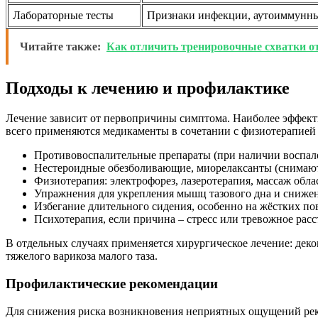
Лабораторные тесты
Признаки инфекции, аутоиммунн
Читайте также:
Как отличить тренировочные схватки о
Подходы к лечению и профилактике
Лечение зависит от первопричины симптома. Наиболее эффекти
всего применяются медикаменты в сочетании с физиотерапией 
Противовоспалительные препараты (при наличии воспал
Нестероидные обезболивающие, миорелаксанты (снимают
Физиотерапия: электрофорез, лазеротерапия, массаж обла
Упражнения для укрепления мышц тазового дна и сниже
Избегание длительного сидения, особенно на жёстких по
Психотерапия, если причина – стресс или тревожное рас
В отдельных случаях применяется хирургическое лечение: дек
тяжелого варикоза малого таза.
Профилактические рекомендации
Для снижения риска возникновения неприятных ощущений реко