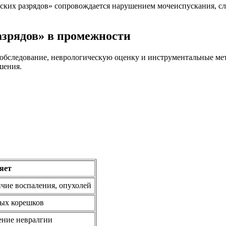
еских разрядов» сопровождается нарушением мочеиспускания, сл
азрядов» в промежности
 обследование, неврологическую оценку и инструментальные ме
шения.
яет
ичие воспаления, опухолей
ных корешков
ение невралгии