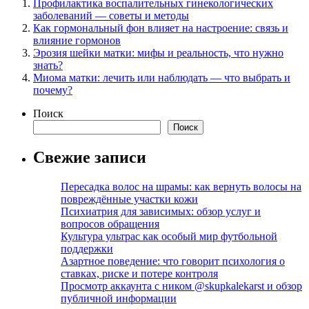
Профилактика воспалительных гинекологических
заболеваний — советы и методы
Как гормональный фон влияет на настроение: связь и
влияние гормонов
Эрозия шейки матки: мифы и реальность, что нужно
знать?
Миома матки: лечить или наблюдать — что выбрать и
почему?
Поиск
Поиск
Свежие записи
Пересадка волос на шрамы: как вернуть волосы на
повреждённые участки кожи
Психиатрия для зависимых: обзор услуг и
вопросов обращения
Культура ультрас как особый мир футбольной
поддержки
Азартное поведение: что говорит психология о
ставках, риске и потере контроля
Просмотр аккаунта с ником @skupkalekarst и обзор
публичной информации