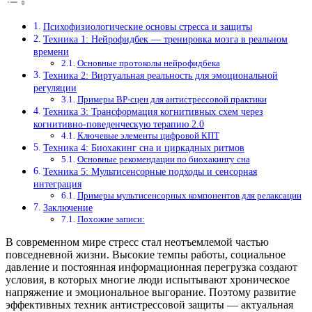
Психофизиологические основы стресса и защиты
Техника 1: Нейрофидбек — тренировка мозга в реальном
времени
Основные протоколы нейрофидбека
Техника 2: Виртуальная реальность для эмоциональной
регуляции
Примеры ВР-сцен для антистрессовой практики
Техника 3: Трансформация когнитивных схем через
когнитивно-поведенческую терапию 2.0
Ключевые элементы цифровой КПТ
Техника 4: Биохакинг сна и циркадных ритмов
Основные рекомендации по биохакингу сна
Техника 5: Мультисенсорные подходы и сенсорная
интеграция
Примеры мультисенсорных компонентов для релаксации
Заключение
Похожие записи:
В современном мире стресс стал неотъемлемой частью
повседневной жизни. Высокие темпы работы, социальное
давление и постоянная информационная перегрузка создают
условия, в которых многие люди испытывают хроническое
напряжение и эмоциональное выгорание. Поэтому развитие
эффективных техник антистрессовой защиты — актуальная