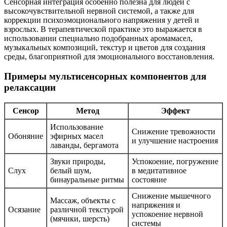
Сенсорная интеграция особенно полезна для людей с
высокочувствительной нервной системой, а также для
коррекции психоэмоционального напряжения у детей и
взрослых. В терапевтической практике это выражается в
использовании специально подобранных аромамасел,
музыкальных композиций, текстур и цветов для создания
среды, благоприятной для эмоционального восстановления.
Примеры мультисенсорных компонентов для
релаксации
Сенсор
Метод
Эффект
Использование
Снижение тревожности
Обоняние
эфирных масел
и улучшение настроения
лаванды, бергамота
Звуки природы,
Успокоение, погружение
Слух
белый шум,
в медитативное
бинауральные ритмы
состояние
Снижение мышечного
Массаж, объекты с
напряжения и
Осязание
различной текстурой
успокоение нервной
(мячики, шерсть)
системы