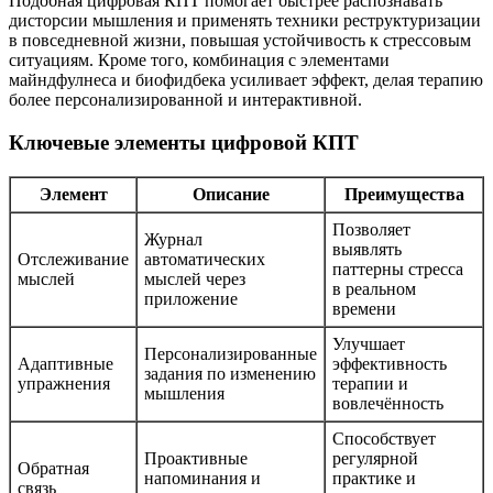
Подобная цифровая КПТ помогает быстрее распознавать
дисторсии мышления и применять техники реструктуризации
в повседневной жизни, повышая устойчивость к стрессовым
ситуациям. Кроме того, комбинация с элементами
майндфулнеса и биофидбека усиливает эффект, делая терапию
более персонализированной и интерактивной.
Ключевые элементы цифровой КПТ
Элемент
Описание
Преимущества
Позволяет
Журнал
выявлять
Отслеживание
автоматических
паттерны стресса
мыслей
мыслей через
в реальном
приложение
времени
Улучшает
Персонализированные
Адаптивные
эффективность
задания по изменению
упражнения
терапии и
мышления
вовлечённость
Способствует
Проактивные
регулярной
Обратная
напоминания и
практике и
связь