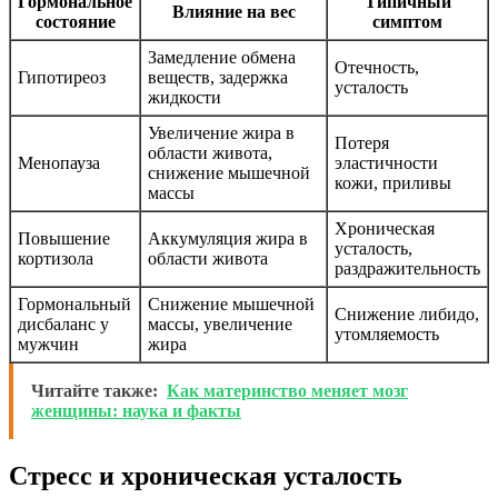
Гормональное
Типичный
Влияние на вес
состояние
симптом
Замедление обмена
Отечность,
Гипотиреоз
веществ, задержка
усталость
жидкости
Увеличение жира в
Потеря
области живота,
Менопауза
эластичности
снижение мышечной
кожи, приливы
массы
Хроническая
Повышение
Аккумуляция жира в
усталость,
кортизола
области живота
раздражительность
Гормональный
Снижение мышечной
Снижение либидо,
дисбаланс у
массы, увеличение
утомляемость
мужчин
жира
Читайте также:
Как материнство меняет мозг
женщины: наука и факты
Стресс и хроническая усталость