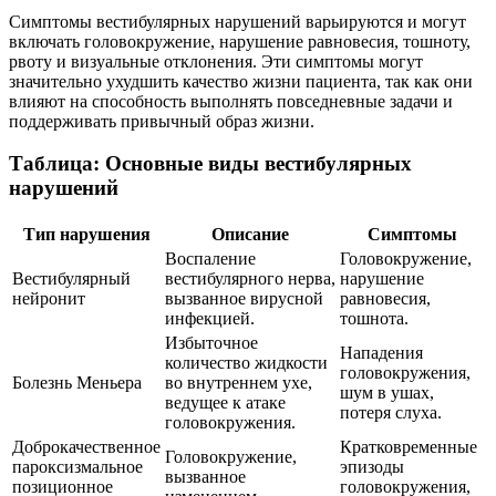
Симптомы вестибулярных нарушений варьируются и могут
включать головокружение, нарушение равновесия, тошноту,
рвоту и визуальные отклонения. Эти симптомы могут
значительно ухудшить качество жизни пациента, так как они
влияют на способность выполнять повседневные задачи и
поддерживать привычный образ жизни.
Таблица: Основные виды вестибулярных
нарушений
Тип нарушения
Описание
Симптомы
Воспаление
Головокружение,
Вестибулярный
вестибулярного нерва,
нарушение
нейронит
вызванное вирусной
равновесия,
инфекцией.
тошнота.
Избыточное
Нападения
количество жидкости
головокружения,
Болезнь Меньера
во внутреннем ухе,
шум в ушах,
ведущее к атаке
потеря слуха.
головокружения.
Доброкачественное
Кратковременные
Головокружение,
пароксизмальное
эпизоды
вызванное
позиционное
головокружения,