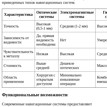
приведенных типов навигационных систем.
Оптические
Электромагнитные
Г
Характеристика
системы
системы
Высокая
Точность
Средняя (1-2 мм)
Высо
(0,5-1 мм)
Да, прямая
Зависимость от
видимость
Нет
Умере
видимости
необходима
Чувствительность
Низкая
Высокая
Средн
к металлу
Выше
Дешевле
Стоимость
Макси
средней
оптических
Хирургия с
Минимально
Область
Комб
открытым
инвазивные
применения
вмеша
доступом
операции
Функциональные возможности
Современные навигационные системы предоставляют