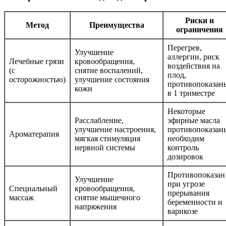
Риски и
Метод
Преимущества
ограничения
Перегрев,
Улучшение
аллергии, риск
Лечебные грязи
кровообращения,
воздействия на
(с
снятие воспалений,
плод,
осторожностью)
улучшение состояния
противопоказан
кожи
в 1 триместре
Некоторые
Расслабление,
эфирные масла
улучшение настроения,
противопоказан
Ароматерапия
мягкая стимуляция
необходим
нервной системы
контроль
дозировок
Противопоказан
Улучшение
при угрозе
Специальный
кровообращения,
прерывания
массаж
снятие мышечного
беременности и
напряжения
варикозе