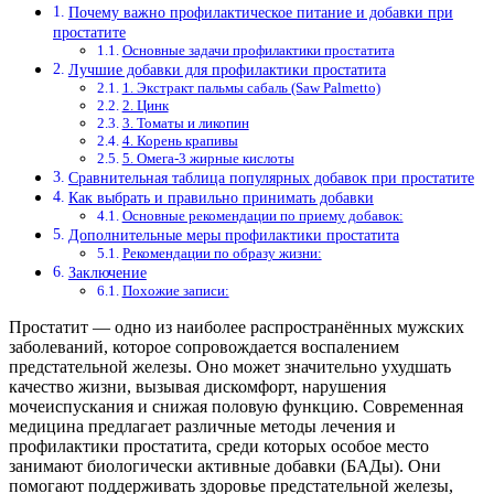
Почему важно профилактическое питание и добавки при
простатите
Основные задачи профилактики простатита
Лучшие добавки для профилактики простатита
1. Экстракт пальмы сабаль (Saw Palmetto)
2. Цинк
3. Томаты и ликопин
4. Корень крапивы
5. Омега-3 жирные кислоты
Сравнительная таблица популярных добавок при простатите
Как выбрать и правильно принимать добавки
Основные рекомендации по приему добавок:
Дополнительные меры профилактики простатита
Рекомендации по образу жизни:
Заключение
Похожие записи:
Простатит — одно из наиболее распространённых мужских
заболеваний, которое сопровождается воспалением
предстательной железы. Оно может значительно ухудшать
качество жизни, вызывая дискомфорт, нарушения
мочеиспускания и снижая половую функцию. Современная
медицина предлагает различные методы лечения и
профилактики простатита, среди которых особое место
занимают биологически активные добавки (БАДы). Они
помогают поддерживать здоровье предстательной железы,