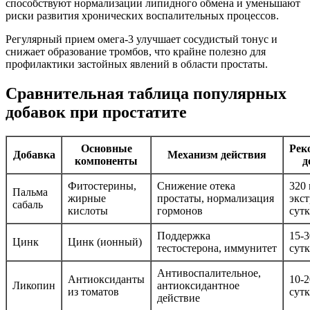
способствуют нормализации липидного обмена и уменьшают
риски развития хронических воспалительных процессов.
Регулярный прием омега-3 улучшает сосудистый тонус и
снижает образование тромбов, что крайне полезно для
профилактики застойных явлений в области простаты.
Сравнительная таблица популярных
добавок при простатите
Основные
Рек
Добавка
Механизм действия
компоненты
д
Фитостерины,
Снижение отека
320 
Пальма
жирные
простаты, нормализация
экст
сабаль
кислоты
гормонов
сут
Поддержка
15-3
Цинк
Цинк (ионный)
тестостерона, иммунитет
сут
Антивоспалительное,
Антиоксиданты
10-2
Ликопин
антиоксидантное
из томатов
сут
действие