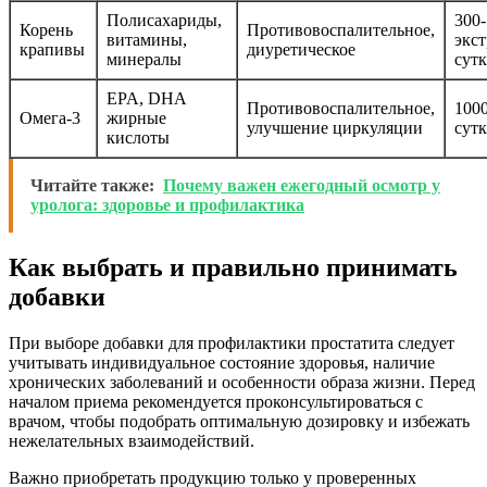
Полисахариды,
300-
Корень
Противовоспалительное,
витамины,
экст
крапивы
диуретическое
минералы
сут
EPA, DHA
Противовоспалительное,
1000
Омега-3
жирные
улучшение циркуляции
сут
кислоты
Читайте также:
Почему важен ежегодный осмотр у
уролога: здоровье и профилактика
Как выбрать и правильно принимать
добавки
При выборе добавки для профилактики простатита следует
учитывать индивидуальное состояние здоровья, наличие
хронических заболеваний и особенности образа жизни. Перед
началом приема рекомендуется проконсультироваться с
врачом, чтобы подобрать оптимальную дозировку и избежать
нежелательных взаимодействий.
Важно приобретать продукцию только у проверенных