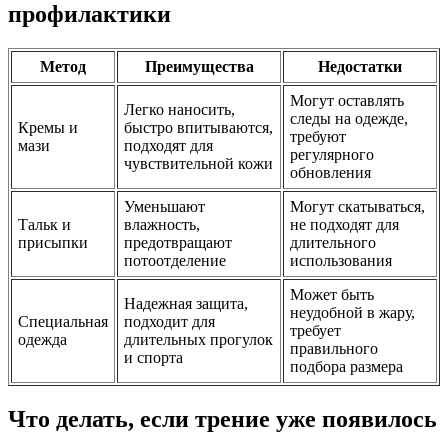
профилактики
Метод
Преимущества
Недостатки
Могут оставлять
Легко наносить,
следы на одежде,
Кремы и
быстро впитываются,
требуют
мази
подходят для
регулярного
чувствительной кожи
обновления
Уменьшают
Могут скатываться,
Тальк и
влажность,
не подходят для
присыпки
предотвращают
длительного
потоотделение
использования
Может быть
Надежная защита,
неудобной в жару,
Специальная
подходит для
требует
одежда
длительных прогулок
правильного
и спорта
подбора размера
Что делать, если трение уже появилось