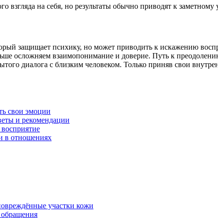
го взгляда на себя, но результаты обычно приводят к заметно
орый защищает психику, но может приводить к искажению восп
льше осложняем взаимопонимание и доверие. Путь к преодолению
крытого диалога с близким человеком. Только приняв свои внутр
ть свои эмоции
веты и рекомендации
 восприятие
и в отношениях
 повреждённые участки кожи
в обращения