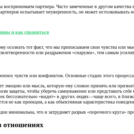
ы воспринимаем партнера. Часто замеченные в другом качества 
артнеров испытывает неуверенность, он может истолковывать н
чины и как справиться
му осознать тот факт, что мы приписываем свои чувства или мы
влетворенности или раздражения «снаружи», тем самым усилив
енних чувств или конфликтов. Основные стадии этого процесса
т эмоцию или мысль, которую ему сложно принять или признат
зм защиты, чтобы уберечь самоуважение или представить себе 
ек бессознательно «видит» в других людях—чаще всего, в близк
ся не как проекция, а как объективная характеристика поведени
ции минимальна, что и затрудняет разрыв «порочного круга» пр
в отношениях