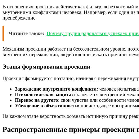
В отношениях проекция действует как фильтр, через который м
внутренними конфликтами человека. Например, если один из п
пренебрежение.
Читайте также:
Почему трудно радоваться успехам: при
Механизм проекции работает на бессознательном уровне, поэто
внутренних переживаний, люди склонны искать причины неудо
Этапы формирования проекции
Проекция формируется поэтапно, начиная с переживания внутр
Зарождение внутреннего конфликта:
человек испытывае
Психологическая защита:
включается внутренний механи
Перенос на другого:
свои чувства или особенности челов
Убеждение в объективности:
происходящее воспринимает
На каждом этапе вероятность осознать истинную причину реак
Распространенные примеры проекции 