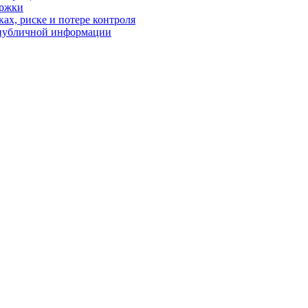
ержки
ках, риске и потере контроля
р публичной информации