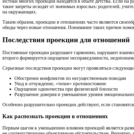
Истоки многих проекций находятся в опыте детства. Если на ра
такие запреты исходят от значимых взрослых: родителей, учи
на окружающих.
Таким образом, проекции в отношениях часто являются своеоб
обиды через новые отношения. Понимание таких причин помог
Последствия проекции для отношений
Постоянные проекции разрушают гармонию, нарушают взаимопо
второго формируется ощущение несправедливости, недопониман
Серьезные последствия проекции могут проявляться следующи
Обострение конфликтов по несущественным поводам
Уход в отчуждение, «тихое» противостояние
Ощущение одиночества при физической близости
Разрушение доверия и уменьшение уровня эмоционально
Особенно разрушительно проекции действуют, если становятся
Как распознать проекции в отношениях
Первым шагом к уменьшению влияния проекций является развит
не соответствующие объективным обстоятельствам. Вероятно, 