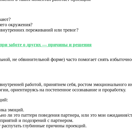
вают?
шего окружения?
е внутренних переживаний или тревог?
при заботе о других — причины и решения
льной, не обвинительной форме) часто помогает снять избыточно
внутренней работой, принятием себя, ростом эмоционального и
огии, ориентируясь на постепенное осознавание и проработку.
ций:
ика эмоций.
но ли это паттерн поведения партнера, или это мои ожидания/с
приятий и подозрений с партнером.
т распутать глубинные причины проекций.