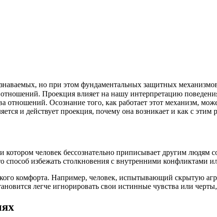
наваемых, но при этом фундаментальных защитных механизмов 
отношений. Проекция влияет на нашу интерпретацию поведения 
 отношений. Осознание того, как работает этот механизм, може
ется и действует проекция, почему она возникает и как с этим р
 котором человек бессознательно приписывает другим людям со
 это способ избежать столкновения с внутренними конфликтами
кого комфорта. Например, человек, испытывающий скрытую агре
становится легче игнорировать свои истинные чувства или черт
иях