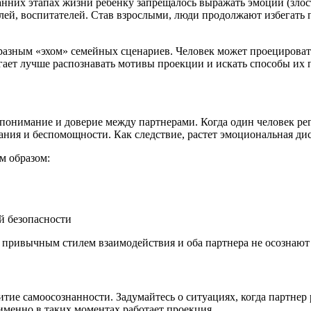
нних этапах жизни ребенку запрещалось выражать эмоции (злость
телей, воспитателей. Став взрослыми, люди продолжают избегат
разным «эхом» семейных сценариев. Человек может проецировать
ает лучше распознавать мотивы проекции и искать способы их 
нимание и доверие между партнерами. Когда один человек рег
ия и беспомощности. Как следствие, растет эмоциональная дис
м образом:
й безопасности
 привычным стилем взаимодействия и оба партнера не осознают 
ие самоосознанности. Задумайтесь о ситуациях, когда партнер
именно в таких моментах работает проекция.