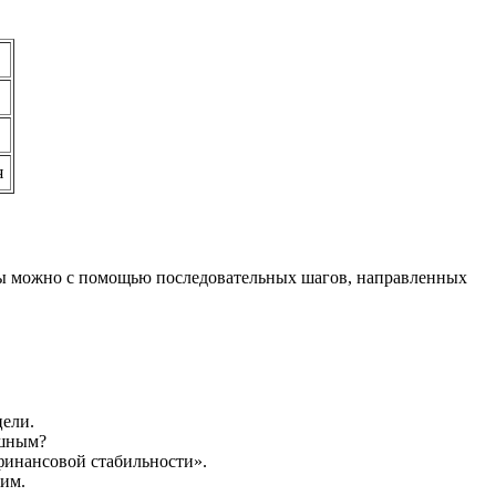
я
ьеры можно с помощью последовательных шагов, направленных
цели.
ешным?
инансовой стабильности».
щим.