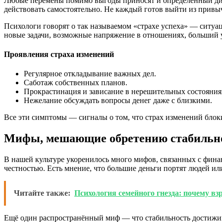
Любые перемены помимо выгоды приносят и определённый диск
действовать самостоятельно. Не каждый готов выйти из привыч
Психологи говорят о так называемом «страхе успеха» — ситуаци
новые задачи, возможные напряжение в отношениях, больший 
Проявления страха изменений
Регулярное откладывание важных дел.
Саботаж собственных планов.
Прокрастинация и зависание в нерешительных состояния
Нежелание обсуждать вопросы денег даже с близкими.
Все эти симптомы — сигналы о том, что страх изменений блок
Мифы, мешающие обретению стабильн
В нашей культуре укоренилось много мифов, связанных с фина
честностью. Есть мнение, что большие деньги портят людей 
Читайте также:
Психология семейного гнезда: почему взр
Ещё один распространённый миф — что стабильность достижима