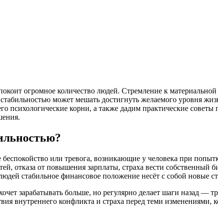
покоит огромное количество людей. Стремление к материальной
 стабильностью может мешать достигнуть желаемого уровня жизни
го психологические корни, а также дадим практические советы 
шения.
бильностью?
 беспокойство или тревога, возникающие у человека при попытк
ей, отказа от повышения зарплаты, страха вести собственный би
 людей стабильное финансовое положение несёт с собой новые ст
хочет зарабатывать больше, но регулярно делает шаги назад — т
твия внутреннего конфликта и страха перед теми изменениями, 