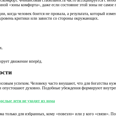
омфорт. Финансовая стабильность часто ассоциируется с необх
ной «зоны комфорта», даже если состояние этой зоны не самое 
и, когда человек боится не провала, а результата, который изме
уровень критики или зависти со стороны окружающих.
х.
ирует движение вперёд.
ости
нсовым успехом. Человеку часто внушают, что для богатства ну
или опустошают духовно. Подобные убеждения формируют внутре
ослые дети не уходят из дома
 только для избранных, кому «повезло» или у кого «связи». По