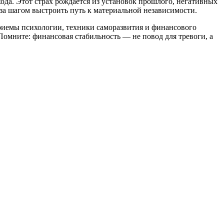
ода. Этот страх рождается из установок прошлого, негативных
 за шагом выстроить путь к материальной независимости.
приемы психологии, техники саморазвития и финансового
Помните: финансовая стабильность — не повод для тревоги, а