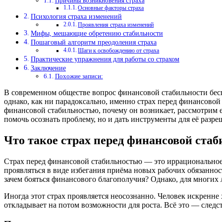
Причины возникновения страха
Основные факторы страха
Психология страха изменений
Проявления страха изменений
Мифы, мешающие обретению стабильности
Пошаговый алгоритм преодоления страха
Шаги к освобождению от страха
Практические упражнения для работы со страхом
Заключение
Похожие записи:
В современном обществе вопрос финансовой стабильности бес
однако, как ни парадоксально, именно страх перед финансовой
финансовой стабильностью, почему он возникает, рассмотрим е
помочь осознать проблему, но и дать инструменты для её разре
Что такое страх перед финансовой ста
Страх перед финансовой стабильностью — это иррациональное
проявляться в виде избегания приёма новых рабочих обязанност
зачем бояться финансового благополучия? Однако, для многих
Иногда этот страх проявляется неосознанно. Человек искренне 
откладывает на потом возможности для роста. Всё это — следс