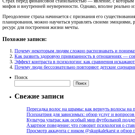
Страх перед финансовой стабильностью — явление, с которым с
мифов и внутренней неуверенности. Однако, вполне реально из
Преодоление страха начинается с признания его существовани
планирования, можно научиться управлять своими эмоциями, р
ресурс для построения жизни мечты.
Похожие записи:
Почему некоторым людям сложно распознавать и понима
Как развить здоровую привязанность в отношениях — со
Эффект контраста в психологии: как сравнения искажают
Почему люди бессознательно повторяют детские сценари
Поиск
Поиск
Свежие записи
Пересадка волос на шрамы: как вернуть волосы на
Психиатрия для зависимых: обзор услуг и вопросо
Культура ультрас как особый мир футбольной подд
Азартное поведение: что говорит психология о став
Просмотр аккаунта с ником @skupkalekarst и обзо