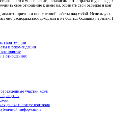
талкиваются многие люди, независимо от возраста и уровня дох
менить своё отношение к деньгам, осознать свои барьеры и шаг
я, анализа причин и постепенной работы над собой. Используя 
азумно распоряжаться доходами и не бояться больших перемен. 
ть свои эмоции
веты и рекомендации
 восприятие
и в отношениях
 повреждённые участки кожи
в обращения
ержки
ках, риске и потере контроля
р публичной информации