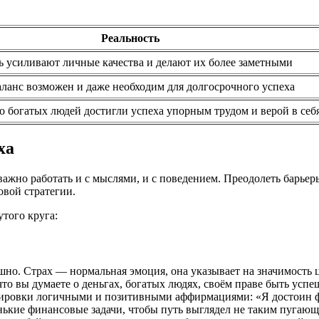
Реальность
 усиливают личные качества и делают их более заметными
ланс возможен и даже необходим для долгосрочного успеха
 богатых людей достигли успеха упорным трудом и верой в себ
ха
 важно работать и с мыслями, и с поведением. Преодолеть бар
вой стратегии.
того круга:
шно. Страх — нормальная эмоция, она указывает на значимость 
то вы думаете о деньгах, богатых людях, своём праве быть усп
ировки логичными и позитивными аффирмациями: «Я достоин ф
нькие финансовые задачи, чтобы путь выглядел не таким пугаю