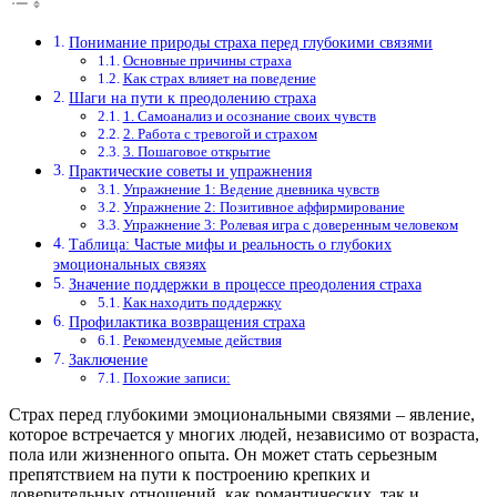
Понимание природы страха перед глубокими связями
Основные причины страха
Как страх влияет на поведение
Шаги на пути к преодолению страха
1. Самоанализ и осознание своих чувств
2. Работа с тревогой и страхом
3. Пошаговое открытие
Практические советы и упражнения
Упражнение 1: Ведение дневника чувств
Упражнение 2: Позитивное аффирмирование
Упражнение 3: Ролевая игра с доверенным человеком
Таблица: Частые мифы и реальность о глубоких
эмоциональных связях
Значение поддержки в процессе преодоления страха
Как находить поддержку
Профилактика возвращения страха
Рекомендуемые действия
Заключение
Похожие записи:
Страх перед глубокими эмоциональными связями – явление,
которое встречается у многих людей, независимо от возраста,
пола или жизненного опыта. Он может стать серьезным
препятствием на пути к построению крепких и
доверительных отношений, как романтических, так и