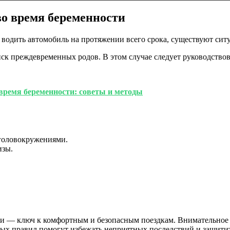
во время беременности
одить автомобиль на протяжении всего срока, существуют ситуа
ск преждевременных родов. В этом случае следует руководствов
 время беременности: советы и методы
головокружениями.
изы.
ти — ключ к комфортным и безопасным поездкам. Внимательное 
тых правил помогут избежать неприятных последствий и защитит