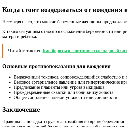
Когда стоит воздержаться от вождения 
Несмотря на то, что многие беременные женщины продолжают в
К таким ситуациям относятся осложнения беременности или ри
матери и ребёнка.
Читайте также:
Как бороться с потливостью ладоней во
Основные противопоказания для вождения
Выраженный токсикоз, сопровождающийся слабостью и 
Высокое артериальное давление или гипертонические кр
Предлежание плаценты или угроза выкидыша.
Преждевременные схватки или боли внизу живота.
Общее состояние сильной усталости или сонливости.
Заключение
Правильная посадка за рулём автомобиля во время беременнос
использование ремней безопасности, а также соблюдение прос