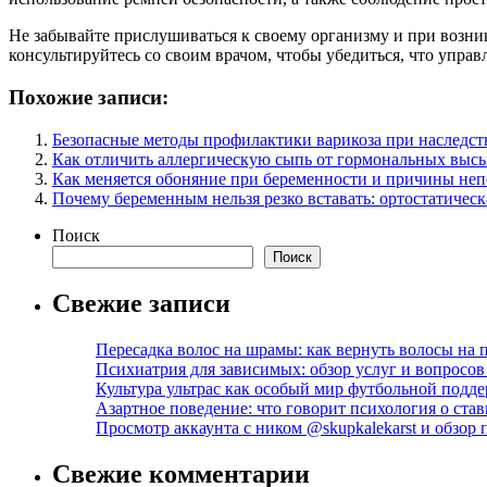
Не забывайте прислушиваться к своему организму и при возни
консультируйтесь со своим врачом, чтобы убедиться, что упра
Похожие записи:
Безопасные методы профилактики варикоза при наследс
Как отличить аллергическую сыпь от гормональных выс
Как меняется обоняние при беременности и причины неп
Почему беременным нельзя резко вставать: ортостатическ
Поиск
Поиск
Свежие записи
Пересадка волос на шрамы: как вернуть волосы на
Психиатрия для зависимых: обзор услуг и вопросо
Культура ультрас как особый мир футбольной подд
Азартное поведение: что говорит психология о став
Просмотр аккаунта с ником @skupkalekarst и обзо
Свежие комментарии