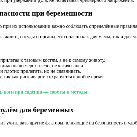
ях при удержании руля, не испытывая чрезмерного напряжения.
пасности при беременности
о при их использовании важно соблюдать определённые правила,
 живот, сосуды и органы, что опасно как для мамы, так и для м
прилегая к тазовым костям, а не к самому животу.
диагонали через плечо, не касаясь шеи.
 плотно прилегать, но не сдавливать.
, так как риск аварии сохраняется в любое время.
ь ноги при сидении — советы и методы
 рулём для беременных
т учитывать другие факторы, влияющие на безопасность и удобс