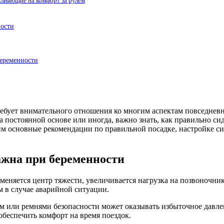
влияющие на комфорт за рулём
ности
беременности
ует внимательного отношения ко многим аспектам повседневной
а постоянной основе или иногда, важно знать, как правильно сид
м основные рекомендации по правильной посадке, настройке си
ажна при беременности
меняется центр тяжести, увеличивается нагрузка на позвоночни
м в случае аварийной ситуации.
м или ремнями безопасности может оказывать избыточное давлен
обеспечить комфорт на время поездок.