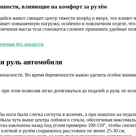
нности, влияющие на комфорт за рулём
йся живот смещает центр тяжести вперёд и вверх, что влияет на
ает повышенную нагрузку, особенно в поясничном отделе, что
величения массы тела становится сложнее принимать удобные поз
чения без лекарств
 и руль автомобиля
езопасности. Во время беременности важно уделить особое вним
при этом позволяя легко дотягиваться до педалей и руля, не ис
обы ноги были слегка согнуты в коленях, а при нажатии на педа
 была чуть выше центра лобового стекла, обеспечивая максимал
гка наклонена назад под углом примерно 100-110°, чтобы снизит
клеткой и рулём сохранялось расстояние не менее 25-30 см.