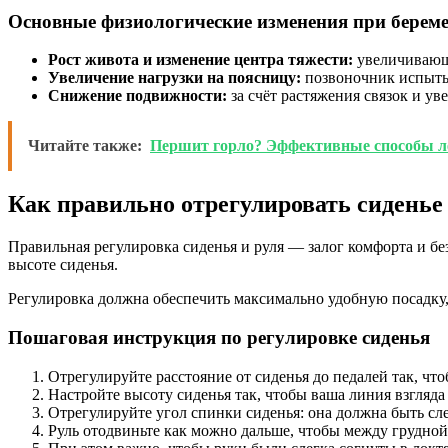
Основные физиологические изменения при береме
Рост живота и изменение центра тяжести:
увеличивающи
Увеличение нагрузки на поясницу:
позвоночник испытыв
Снижение подвижности:
за счёт растяжения связок и у
Читайте также:
Першит горло? Эффективные способы ле
Как правильно отрегулировать сиденье
Правильная регулировка сиденья и руля — залог комфорта и б
высоте сиденья.
Регулировка должна обеспечить максимально удобную посадку, 
Пошаговая инструкция по регулировке сиденья
Отрегулируйте расстояние от сиденья до педалей так, чт
Настройте высоту сиденья так, чтобы ваша линия взгляда
Отрегулируйте угол спинки сиденья: она должна быть сле
Руль отодвиньте как можно дальше, чтобы между грудной 