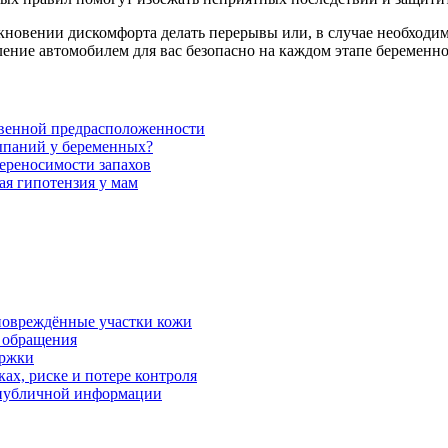
кновении дискомфорта делать перерывы или, в случае необходим
вление автомобилем для вас безопасно на каждом этапе беременн
твенной предрасположенности
ыпаний у беременных?
ереносимости запахов
ая гипотензия у мам
 повреждённые участки кожи
в обращения
ержки
ках, риске и потере контроля
р публичной информации