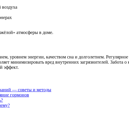
 воздуха
онерах
яжёлой» атмосферы в доме.
вием, уровнем энергии, качеством сна и долголетием. Регулярн
яет минимизировать вред внутренних загрязнителей. Забота о к
й эффект.
ваний — советы и методы
ияние гормонов
ь?
чему?