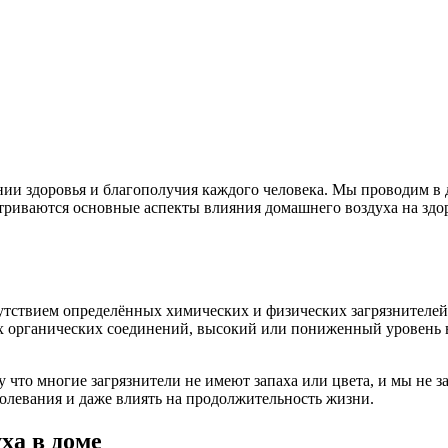
ии здоровья и благополучия каждого человека. Мы проводим в 
атриваются основные аспекты влияния домашнего воздуха на здор
утствием определённых химических и физических загрязнителей
х органических соединений, высокий или пониженный уровень в
у что многие загрязнители не имеют запаха или цвета, и мы не
болевания и даже влиять на продолжительность жизни.
ха в доме