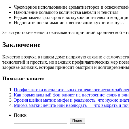
Чрезмерное использование ароматизаторов и освежителей
Накопление большого количества мебели и текстиля
Редкая замена фильтров в воздухоочистителях и кондици
Недостаточное внимание к вентиляции кухни и санузла
Зачастую такие мелочи оказываются причиной хронической «т
Заключение
Качество воздуха в нашем доме напрямую связано с самочувст
технологий и простых, но важных профилактических мер позвол
здоровье близких, которая приносит быстрый и долговременны
Похожие записи:
Профилактика воспалительных гинекологических заболе
Как гормональный фон влияет на настроение: связь и вл
Эрозия шейки матки: мифы и реальность, что нужно знат
Миома матки: лечить или наблюдать — что выбрать и по
Поиск
Поиск