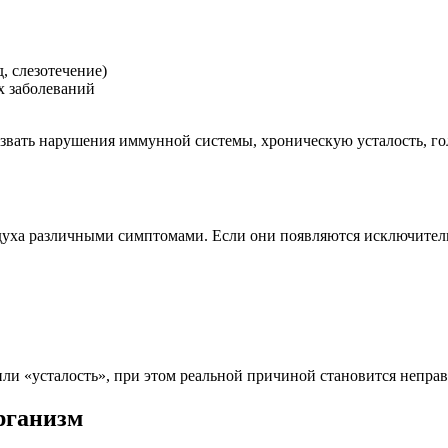
, слезотечение)
х заболеваний
ызвать нарушения иммунной системы, хроническую усталость, г
духа различными симптомами. Если они появляются исключительн
и «усталость», при этом реальной причиной становится непра
рганизм