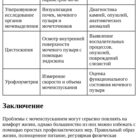
Ультразвуковое
Визуализация
Диагностика
исследование
почек, мочевого
камней, опухолей,
органов
пузыря и
анатомических
мочевыделения
мочеточников
аномалий
Выявление
Осмотр внутренней
воспалительных
поверхности
процессов,
Цистоскопия
мочевого пузыря с
опухолей,
помощью
повреждений
эндоскопа
слизистой
Оценка
Измерение
функционального
Урофлоуметрия
скорости и объема
состояния мочевого
мочеиспускания
пузыря
Заключение
Проблемы с мочеиспусканием могут серьезно повлиять на
комфорт жизни, однако большинство из них можно избежать с
помощью простых профилактических мер. Правильный образ
жизни, полноценное питание, регулярная физическая