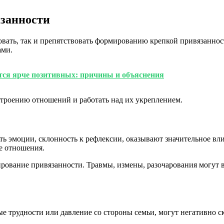
занности
овать, так и препятствовать формированию крепкой привязаннос
ами.
ся ярче позитивных: причины и объяснения
строению отношений и работать над их укреплением.
ть эмоции, склонность к рефлексии, оказывают значительное в
е отношения.
ование привязанности. Травмы, измены, разочарования могут в
вые трудности или давление со стороны семьи, могут негативно