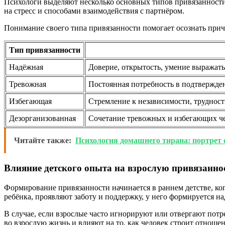
Психологи выделяют несколько основных типов привязанности
на стресс и способами взаимодействия с партнёром.
Понимание своего типа привязанности помогает осознать прич
Тип привязанности
Надёжная
Доверие, открытость, умение выражать 
Тревожная
Постоянная потребность в подтвержден
Избегающая
Стремление к независимости, труднос
Дезорганизованная
Сочетание тревожных и избегающих чер
Читайте также:
Психология домашнего тирана: портрет с
Влияние детского опыта на взрослую привязанно
Формирование привязанности начинается в раннем детстве, ко
ребёнка, проявляют заботу и поддержку, у него формируется н
В случае, если взрослые часто игнорируют или отвергают потр
во взрослую жизнь и влияют на то, как человек строит отношен