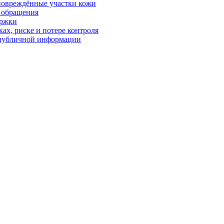
 повреждённые участки кожи
в обращения
ержки
ках, риске и потере контроля
р публичной информации