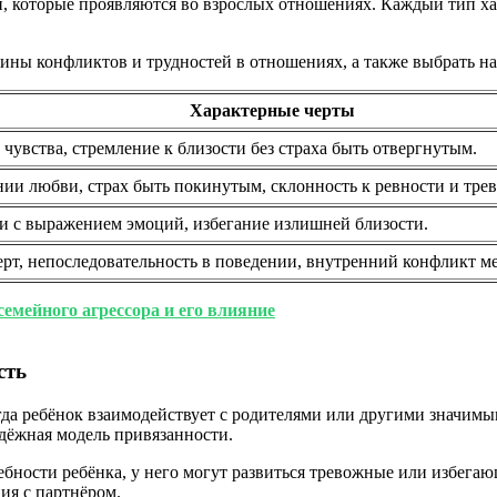
, которые проявляются во взрослых отношениях. Каждый тип х
ины конфликтов и трудностей в отношениях, а также выбрать на
Характерные черты
чувства, стремление к близости без страха быть отвергнутым.
ии любви, страх быть покинутым, склонность к ревности и трев
ти с выражением эмоций, избегание излишней близости.
т, непоследовательность в поведении, внутренний конфликт ме
емейного агрессора и его влияние
сть
гда ребёнок взаимодействует с родителями или другими значим
адёжная модель привязанности.
ебности ребёнка, у него могут развиться тревожные или избега
ия с партнёром.