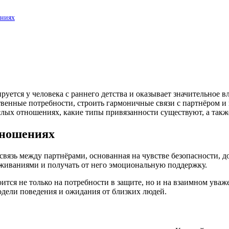
ениях
руется у человека с раннего детства и оказывает значительное 
венные потребности, строить гармоничные связи с партнёром и 
лых отношениях, какие типы привязанности существуют, а также
тношениях
вязь между партнёрами, основанная на чувстве безопасности, д
еживаниями и получать от него эмоциональную поддержку.
роится не только на потребности в защите, но и на взаимном ува
одели поведения и ожидания от близких людей.