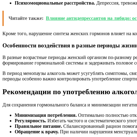
Психоэмоциональные расстройства.
Депрессия, тревожн
Читайте также:
Влияние антидепрессантов на либидо: ос
Кроме того, нарушение синтеза женских гормонов влияет на к
Особенности воздействия в разные периоды жизн
В разные возрастные периоды женский организм по-разному ре
формирование гормональной системы и задерживать половое с
В период менопаузы алкоголь может усугублять симптомы, связ
периоды особенно важно контролировать употребление спиртн
Рекомендации по употреблению алкогол
Для сохранения гормонального баланса и минимизации негатив
Минимизация потребления.
Оптимально полностью отка
Регулярность.
Избегать частого и систематического упо
Правильное питание.
Сбалансированный рацион помогае
Обращение к врачу.
При наличии нарушения менструаль