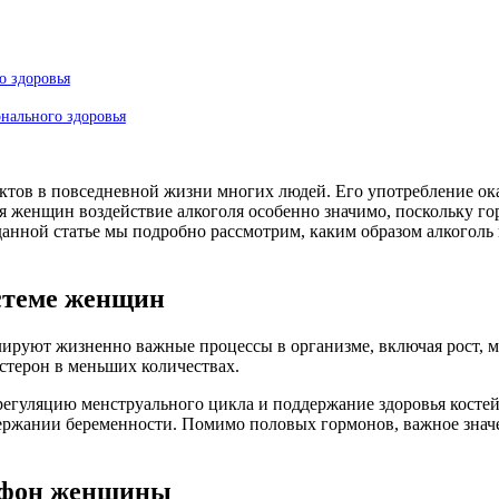
о здоровья
нального здоровья
ктов в повседневной жизни многих людей. Его употребление ок
ля женщин воздействие алкоголя особенно значимо, поскольку г
анной статье мы подробно рассмотрим, каким образом алкоголь 
стеме женщин
улируют жизненно важные процессы в организме, включая рост,
стерон в меньших количествах.
регуляцию менструального цикла и поддержание здоровья костей
держании беременности. Помимо половых гормонов, важное зна
й фон женщины