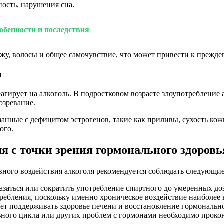
ость, нарушения сна.
обенности и последствия
ожу, волосы и общее самочувствие, что может привести к прежд
и
агирует на алкоголь. В подростковом возрасте злоупотребление
озревание.
анные с дефицитом эстрогенов, такие как приливы, сухость кож
ого.
я с точки зрения гормонального здоровь
ного воздействия алкоголя рекомендуется соблюдать следующие
заться или сократить употребление спиртного до умеренных доз
требления, поскольку именно хроническое воздействие наиболее 
т поддерживать здоровье печени и восстановление гормонально
ного цикла или других проблем с гормонами необходимо прокон