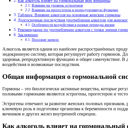
Как алкоголь влияет на гормональный фон женщины
Влияние на уровень эстрогенов
Влияние на прогестерон и репродуктивную функцию
Таблица: Влияние алкоголя на основные женские гормоны
Долгосрочные последствия употребления алкоголя для женског
Особенности воздействия в разные периоды жизни
Рекомендации по употреблению алкоголя с точки зрения гормо
Заключение
Похожие записи:
Алкоголь является одним из наиболее распространённых проду
эндокринную систему, которая регулирует работу гормонов. Д
здоровья, репродуктивную функцию и общее самочувствие. В д
воздействия и возможные последствия.
Общая информация о гормональной си
Гормоны – это биологически активные вещества, которые рег
половыми гормонами являются эстрогены, прогестерон и тесто
Эстрогены отвечают за развитие женских половых признаков, 
ключевую роль в подготовке организма к беременности и под
яичников и других желез внутренней секреции.
Как алкоголь влияет на гормональны