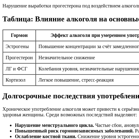
Нарушение выработки прогестерона под воздействием алкогол
Таблица: Влияние алкоголя на основн
Гормон
Эффект алкоголя при умеренном упот
Эстрогены
Повышение концентрации за счёт замедленног
Прогестерон
Незначительное снижение
ЛГ и ФСГ
Колебания уровня, незначительные нарушения
Кортизол
Легкое повышение, стресс-реакция
Долгосрочные последствия употреблени
Хроническое употребление алкоголя может привести к серьёзн
здоровья женщины. Среди возможных последствий выделяют:
Нарушение менструального цикла.
Частые сбои, ановул
Повышенный риск гормонозависимых заболеваний.
Ра
Ослабление костной ткани.
Снижение уровня эстрогенов