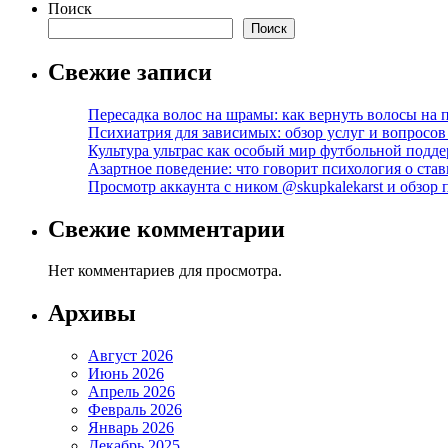
Поиск
Поиск
Свежие записи
Пересадка волос на шрамы: как вернуть волосы на
Психиатрия для зависимых: обзор услуг и вопросо
Культура ультрас как особый мир футбольной подд
Азартное поведение: что говорит психология о став
Просмотр аккаунта с ником @skupkalekarst и обзо
Свежие комментарии
Нет комментариев для просмотра.
Архивы
Август 2026
Июнь 2026
Апрель 2026
Февраль 2026
Январь 2026
Декабрь 2025