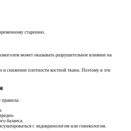
евременному старению.
 алкоголем может оказывать разрушительное влияние на
и и снижение плотности костной ткани. Поэтому в эти
я
 правила:
.
вредно.
го баланса.
сультироваться с эндокринологом или гинекологом.