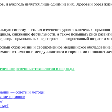
в, и алкоголь является лишь одним из них. Здоровый образ жиз
льную систему, вызывая изменения уровня ключевых гормонов —
цикла, снижению фертильности, а также повышать риск развити
периоды гормональных перестроек — подростковый возраст и ме
оровый образ жизни и своевременное медицинское обследование
имание взаимосвязи между алкоголем и гормонами позволяет ж
лез: современные технологии и подходы
ваний — советы и методы
ияние гормонов
ь?
чему?