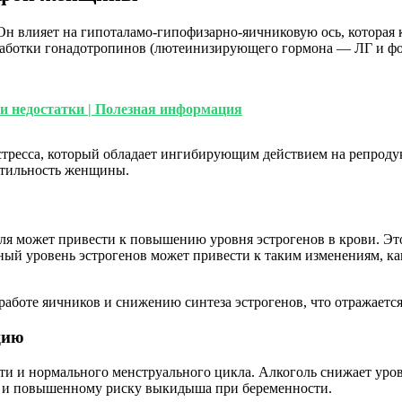
Он влияет на гипоталамо-гипофизарно-яичниковую ось, которая
работки гонадотропинов (лютеинизирующего гормона — ЛГ и ф
и недостатки | Полезная информация
 стресса, который обладает ингибирующим действием на репрод
ртильность женщины.
я может привести к повышению уровня эстрогенов в крови. Это 
ный уровень эстрогенов может привести к таким изменениям, к
 работе яичников и снижению синтеза эстрогенов, что отражает
цию
и и нормального менструального цикла. Алкоголь снижает уров
я и повышенному риску выкидыша при беременности.