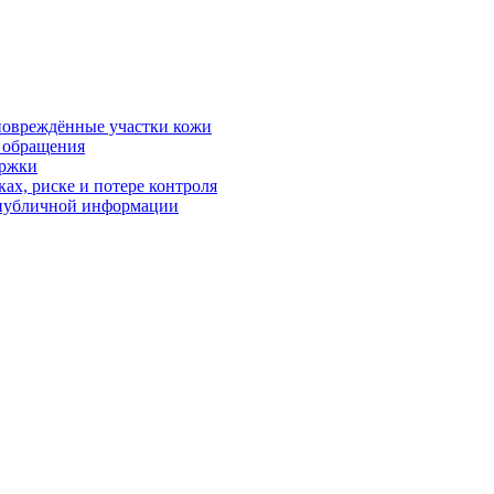
 повреждённые участки кожи
в обращения
ержки
ках, риске и потере контроля
р публичной информации