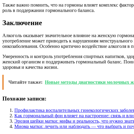
Также важно помнить, что на гормоны влияет комплекс факторо
роль в поддержании гормонального баланса.
Заключение
Алкоголь оказывает значительное влияние на женскую гормона
употребление может приводить к нарушениям менструального 
онкозаболевания. Особенно критично воздействие алкоголя в 
Умеренность и контроль употребления спиртных напитков, зд
женский организм и поддерживать гормональный баланс. Пон
здоровья и качества жизни.
Читайте также:
Новые методы диагностики молочных же
Похожие записи:
Профилактика воспалительных гинекологических заболе
Как гормональный фон влияет на настроение: связь и вл
Эрозия шейки матки: мифы и реальность, что нужно знат
Миома матки: лечить или наблюдать — что выбрать и по