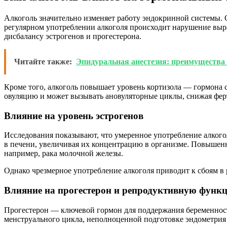
Алкоголь значительно изменяет работу эндокринной системы. 
регулярном употреблении алкоголя происходит нарушение вы
дисбалансу эстрогенов и прогестерона.
Читайте также:
Эпидуральная анестезия: преимущества 
Кроме того, алкоголь повышает уровень кортизола — гормона
овуляцию и может вызывать ановуляторные циклы, снижая фе
Влияние на уровень эстрогенов
Исследования показывают, что умеренное употребление алкогол
в печени, увеличивая их концентрацию в организме. Повышен
например, рака молочной железы.
Однако чрезмерное употребление алкоголя приводит к сбоям в
Влияние на прогестерон и репродуктивную функ
Прогестерон — ключевой гормон для поддержания беременност
менструального цикла, неполноценной подготовке эндометри