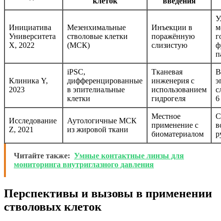
клеток
введения
У
Инициатива
Мезенхимальные
Инъекции в
м
Университета
стволовые клетки
поражённую
г
X, 2022
(МСК)
слизистую
ф
п
iPSC,
Тканевая
В
Клиника Y,
дифференцированные
инженерия с
э
2023
в эпителиальные
использованием
с
клетки
гидрогеля
6
Местное
С
Исследование
Аутологичные МСК
применение с
в
Z, 2021
из жировой ткани
биоматериалом
р
Читайте также:
Умные контактные линзы для
мониторинга внутриглазного давления
Перспективы и вызовы в применении
стволовых клеток