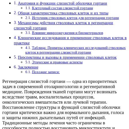
Анатомия и функции слизистой оболочки гортани
Клеточный состав слизистой гортани
Общая характеристика стволовых клеток и их типы
Источник стволовых клеток для регенерации гортани
Механизмы действия стволовых клеток в регенерации
слизистой гортани
Влияние микроокружения и биоматериалов
Клинические исследования и применение стволовых клеток в
практике
Таблица: Примеры клинических исследований стволовых
клеток в регенерации слизистой гортани
Перспективы и вызовы в применении стволовых клеток
Этические и правовые аспекты
Заключение
Похожие записи:
Регенерация слизистой гортани — одна из приоритетных
задач в современной отоларингологии и регенеративной
медицине. Повреждения тканей гортани могут возникать
вследствие травм, воспалительных процессов,
онкологических вмешательств или лучевой терапии.
Восстановление структуры и функций слизистой оболочки
гортани критически важно для нормального дыхания, голоса
и защиты нижних дыхательных путей от инфекций.
Традиционные методы лечения часто ограничены в
способности полностью восстановить микроструктуру и