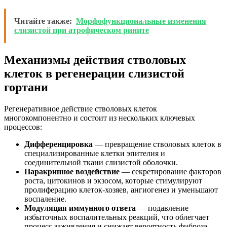
Читайте также:
Морфофункциональные изменения
слизистой при атрофическом рините
Механизмы действия стволовых
клеток в регенерации слизистой
гортани
Регенеративное действие стволовых клеток
многокомпонентно и состоит из нескольких ключевых
процессов:
Дифференцировка
— превращение стволовых клеток в
специализированные клетки эпителия и
соединительной ткани слизистой оболочки.
Паракринное воздействие
— секретирование факторов
роста, цитокинов и экзосом, которые стимулируют
пролиферацию клеток-хозяев, ангиогенез и уменьшают
воспаление.
Модуляция иммунного ответа
— подавление
избыточных воспалительных реакций, что облегчает
процесс заживления и снижает вероятность фиброза.