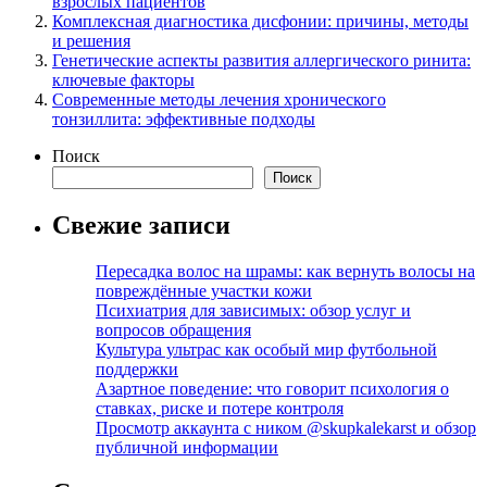
взрослых пациентов
Комплексная диагностика дисфонии: причины, методы
и решения
Генетические аспекты развития аллергического ринита:
ключевые факторы
Современные методы лечения хронического
тонзиллита: эффективные подходы
Поиск
Поиск
Свежие записи
Пересадка волос на шрамы: как вернуть волосы на
повреждённые участки кожи
Психиатрия для зависимых: обзор услуг и
вопросов обращения
Культура ультрас как особый мир футбольной
поддержки
Азартное поведение: что говорит психология о
ставках, риске и потере контроля
Просмотр аккаунта с ником @skupkalekarst и обзор
публичной информации