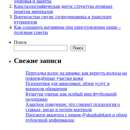
здоровья и защиты
Кристаллографическая диета: структура атомных
решеток минералов
Вортисистые смузи: гидродинамика и транспорт
нутриентов
Как сохранить витамины при приготовлении пищи –
полезные советы
Поиск
Поиск
Свежие записи
Пересадка волос на шрамы: как вернуть волосы на
повреждённые участки кожи
Психиатрия для зависимых: обзор услуг и
вопросов обращения
Культура ультрас как особый мир футбольной
поддержки
Азартное поведение: что говорит психология о
ставках, риске и потере контроля
Просмотр аккаунта с ником @skupkalekarst и обзор
публичной информации