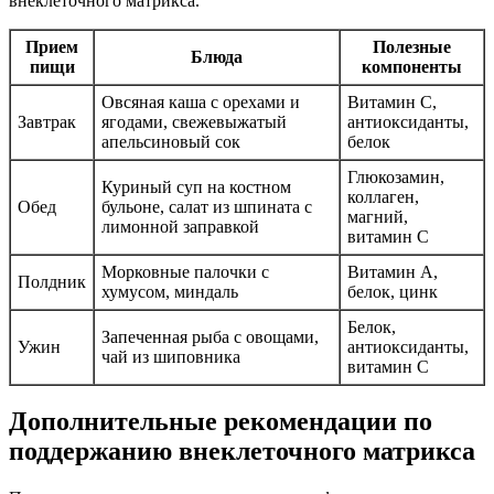
внеклеточного матрикса.
Прием
Полезные
Блюда
пищи
компоненты
Овсяная каша с орехами и
Витамин C,
Завтрак
ягодами, свежевыжатый
антиоксиданты,
апельсиновый сок
белок
Глюкозамин,
Куриный суп на костном
коллаген,
Обед
бульоне, салат из шпината с
магний,
лимонной заправкой
витамин C
Морковные палочки с
Витамин A,
Полдник
хумусом, миндаль
белок, цинк
Белок,
Запеченная рыба с овощами,
Ужин
антиоксиданты,
чай из шиповника
витамин C
Дополнительные рекомендации по
поддержанию внеклеточного матрикса