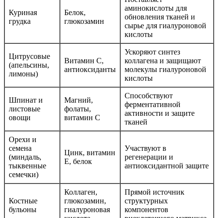
аминокислоты для
Куриная
Белок,
обновления тканей и
грудка
глюкозамин
сырье для гиалуроновой
кислоты
Ускоряют синтез
Цитрусовые
Витамин C,
коллагена и защищают
(апельсины,
антиоксиданты
молекулы гиалуроновой
лимоны)
кислоты
Способствуют
Шпинат и
Магний,
ферментативной
листовые
фолаты,
активности и защите
овощи
витамин C
тканей
Орехи и
семена
Участвуют в
Цинк, витамин
(миндаль,
регенерации и
E, белок
тыквенные
антиоксидантной защите
семечки)
Коллаген,
Прямой источник
Костные
глюкозамин,
структурных
бульоны
гиалуроновая
компонентов