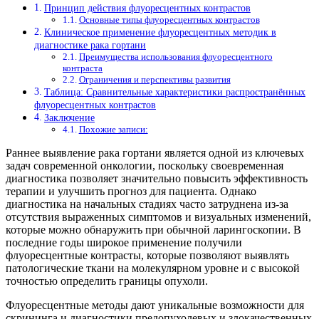
Принцип действия флуоресцентных контрастов
Основные типы флуоресцентных контрастов
Клиническое применение флуоресцентных методик в
диагностике рака гортани
Преимущества использования флуоресцентного
контраста
Ограничения и перспективы развития
Таблица: Сравнительные характеристики распространённых
флуоресцентных контрастов
Заключение
Похожие записи:
Раннее выявление рака гортани является одной из ключевых
задач современной онкологии, поскольку своевременная
диагностика позволяет значительно повысить эффективность
терапии и улучшить прогноз для пациента. Однако
диагностика на начальных стадиях часто затруднена из-за
отсутствия выраженных симптомов и визуальных изменений,
которые можно обнаружить при обычной ларингоскопии. В
последние годы широкое применение получили
флуоресцентные контрасты, которые позволяют выявлять
патологические ткани на молекулярном уровне и с высокой
точностью определить границы опухоли.
Флуоресцентные методы дают уникальные возможности для
скрининга и диагностики предопухолевых и злокачественных