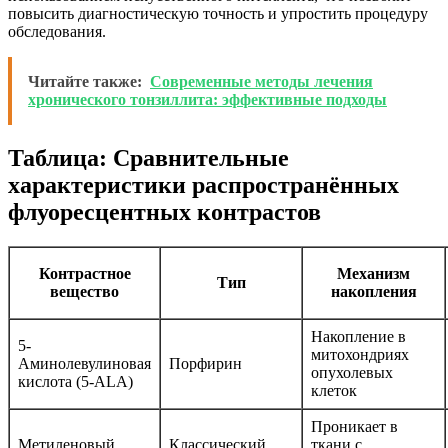
повысить диагностическую точность и упростить процедуру
обследования.
Читайте также:
Современные методы лечения
хронического тонзиллита: эффективные подходы
Таблица: Сравнительные
характеристики распространённых
флуоресцентных контрастов
Контрастное
Механизм
Тип
вещество
накопления
Накопление в
5-
митохондриях
Аминолевулиновая
Порфирин
опухолевых
кислота (5-ALA)
клеток
Проникает в
Метиленовый
Классический
ткани с