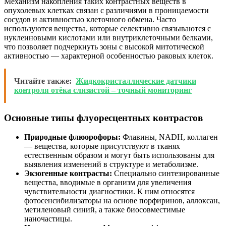
Механизм накопления таких контрастных веществ в
опухолевых клетках связан с различиями в проницаемости
сосудов и активностью клеточного обмена. Часто
используются вещества, которые селективно связываются с
нуклеиновыми кислотами или внутриклеточными белками,
что позволяет подчеркнуть зоны с высокой митотической
активностью — характерной особенностью раковых клеток.
Читайте также:
Жидкокристаллические датчики
контроля отёка слизистой – точный мониторинг
Основные типы флуоресцентных контрастов
Природные флюорофоры:
Флавины, NADH, коллаген
— вещества, которые присутствуют в тканях
естественным образом и могут быть использованы для
выявления изменений в структуре и метаболизме.
Экзогенные контрасты:
Специально синтезированные
вещества, вводимые в организм для увеличения
чувствительности диагностики. К ним относятся
фотосенсибилизаторы на основе порфиринов, аллоксан,
метиленовый синий, а также биосовместимые
наночастицы.